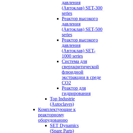
давления
(Автоклав) SET-300
series
Реактор высокого
давления
(Автоклав) SET-500
series
Реактор высокого
давления
(Автоклав) SET-
1000 series
Система для
сверхкритической
флюидной
экстракции в среде
СО2
Реактор для
гидрирования
Top Industrie
(Autoclaves)
Комплектующие к
реакторному
оборудованию
SET Dynamics
(Spare Parts)