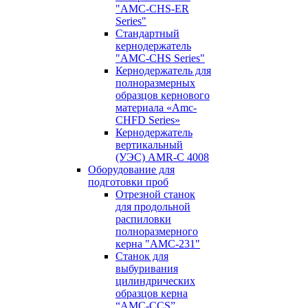
"AMC-CHS-ER
Series"
Стандартный
кернодержатель
"AMC-CHS Series"
Кернодержатель для
полноразмерных
образцов кернового
материала «Amc-
CHFD Series»
Кернодержатель
вертикальный
(УЭС) AMR-C 4008
Оборудование для
подготовки проб
Отрезной станок
для продольной
распиловки
полноразмерного
керна "AMC-231"
Станок для
выбуривания
цилиндрических
образцов керна
“AMC-CCS”