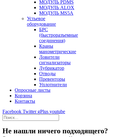
МОДУЛЬ PDMS
МОДУЛЬ ALOX
МОДУЛЬ MS5A
Устьевое
оборудование
БРС
(быстроразъемные
соединения)
Краны
манометрические
Ловители
сигнализаторы
Лубрикатор
Отводы
Превенторы
Уплотнители
Опросные листы
Корзина
Контакты
Facebook
Twitter
gPlus
youtube
Не нашли ничего подходящего?