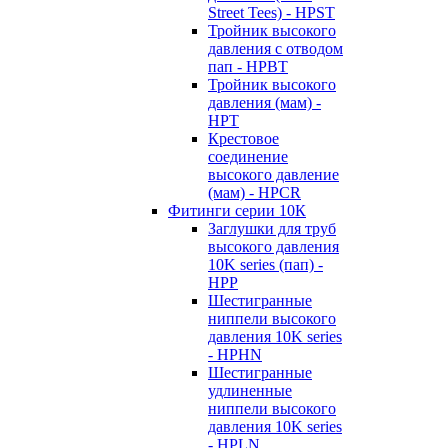
Street Tees) - HPST
Тройник высокого
давления с отводом
пап - HPBT
Тройник высокого
давления (мам) -
HPT
Крестовое
соединение
высокого давление
(мам) - HPCR
Фитинги серии 10К
Заглушки для труб
высокого давления
10K series (пап) -
HPP
Шестигранные
ниппели высокого
давления 10K series
- HPHN
Шестигранные
удлиненные
ниппели высокого
давления 10K series
- HPLN