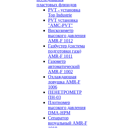
пластовых флюидов
PVT - установка
Top Industrie
PVT установка
"AMC-PVT"
Вискозиметр
высокого давления
AMR-F 1012
Газбустер (система
подготовки газа)
AMR-F 1011
Газометр
автоматический
AMR-F 1002
Охлаждающая
ловушка AMR-F
1006
ПЕНЕТРОМЕТР
ПН-03
Плотномер
высокого давления
DMA-HPM
Сепаратор
визуальный AMR-F