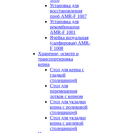
1010
Установка для
восстановления
проб AMR-F 1007
Установка для
рекомбинации
AMR-F 1001
Ячейка визуальная
(сапфировая) AMR-
F 1008
Хранение, осмотр и
транспортировка
керна
Стол для керна с
гладкой
столешницей
Стол для
перемещения
лотков с керном
Стол для укладки
керна с роликовой
столешницей
Стол для укладки
керна с щелевой
столешницей