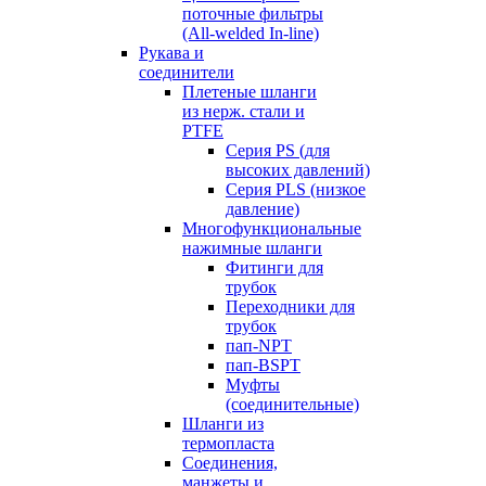
поточные фильтры
(All-welded In-line)
Рукава и
соединители
Плетеные шланги
из нерж. стали и
PTFE
Серия PS (для
высоких давлений)
Серия PLS (низкое
давление)
Многофункциональные
нажимные шланги
Фитинги для
трубок
Переходники для
трубок
пап-NPT
пап-BSPT
Муфты
(соединительные)
Шланги из
термопласта
Соединения,
манжеты и