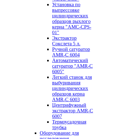
Установка по
выпресcовке
цилиндрических
образцов рыхлого
керна "AMC-CPS-
01"
Экстрактор
Сокслета 5 л.
Ручной сатуратор
AMR-C 6004
Автоматический
сатуратор "AMR-C
6005"
Легкий станок для
выбуривания
цилиндрических
образцов керна
AMR-C 6003
Центрифужный
экстрактор AMR-C
6007
Термоусадочная
трубка
Оборудование для
исследования