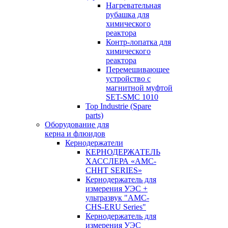
Нагревательная
рубашка для
химического
реактора
Контр-лопатка для
химического
реактора
Перемешивающее
устройство с
магнитной муфтой
SET-SMC 1010
Top Industrie (Spare
parts)
Оборудование для
керна и флюидов
Кернодержатели
КЕРНОДЕРЖАТЕЛЬ
ХАССЛЕРА «AMC-
CHHT SERIES»
Кернодержатель для
измерения УЭС +
ультразвук "AMC-
CHS-ERU Series"
Кернодержатель для
измерения УЭС