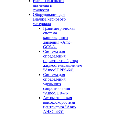
Насосы высокого
давления и
точности
Оборудование для
анализа кернового
материала
Гравиметрическая
система
капиллярного
давления «Amc-
GCS-3»
Система для
определения
пористости образца
жидкостенасыщением
"Amc-SDPFS-64"
Система для
определения
удельного
сопротивления
"Amc-SDR-76"
Автоматическая
высокоскоростная
центрифуга "Amc-
AHSC-435"