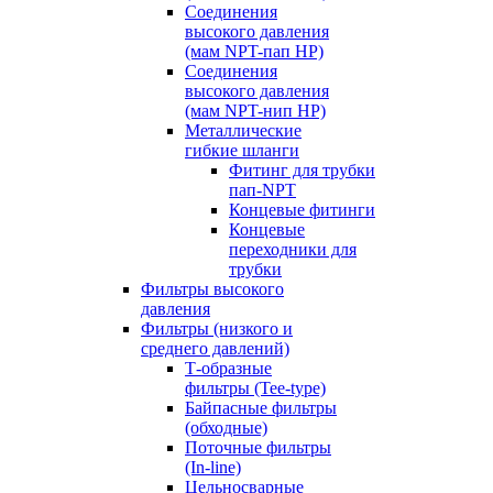
Соединения
высокого давления
(мам NPT-пап HP)
Соединения
высокого давления
(мам NPT-нип HP)
Металлические
гибкие шланги
Фитинг для трубки
пап-NPT
Концевые фитинги
Концевые
переходники для
трубки
Фильтры высокого
давления
Фильтры (низкого и
среднего давлений)
Т-образные
фильтры (Tee-type)
Байпасные фильтры
(обходные)
Поточные фильтры
(In-line)
Цельносварные