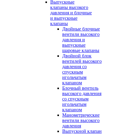
Выпускные
клапаны высокого
давления и блочные
и выпускные
клапаны
Двойные блочные
вентили высокого
давления и
выпускные
шаровые клапаны
Двойной блок
вентилей высокого
давления со
спускным
игольчатым
клапаном
Блочный вентиль
высокого давления
со спускным
игольчатым
клапаном
Манометрические
вентили высокого
давления
Выпускной клапан