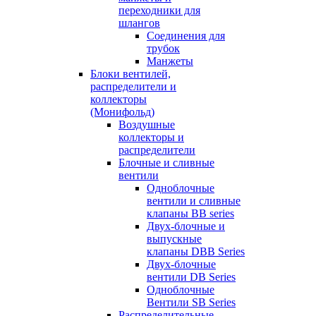
переходники для
шлангов
Соединения для
трубок
Манжеты
Блоки вентилей,
распределители и
коллекторы
(Монифольд)
Воздушные
коллекторы и
распределители
Блочные и сливные
вентили
Одноблочные
вентили и сливные
клапаны BB series
Двух-блочные и
выпускные
клапаны DBB Series
Двух-блочные
вентили DB Series
Одноблочные
Вентили SB Series
Распределительные