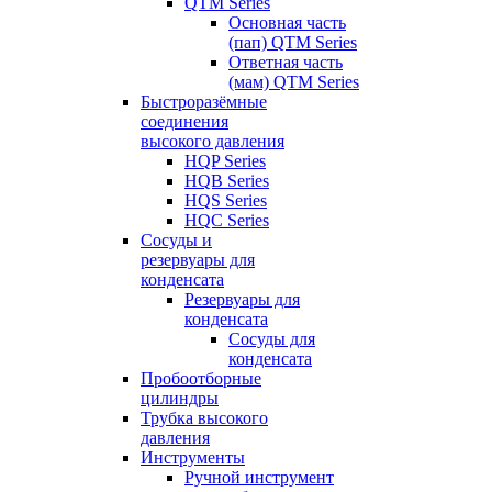
QTM Series
Основная часть
(пап) QTM Series
Ответная часть
(мам) QTM Series
Быстроразёмные
соединения
высокого давления
HQP Series
HQB Series
HQS Series
HQC Series
Сосуды и
резервуары для
конденсата
Резервуары для
конденсата
Сосуды для
конденсата
Пробоотборные
цилиндры
Трубка высокого
давления
Инструменты
Ручной инструмент