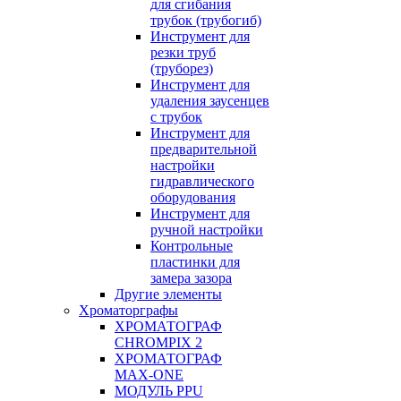
для сгибания
трубок (трубогиб)
Инструмент для
резки труб
(труборез)
Инструмент для
удаления заусенцев
с трубок
Инструмент для
предварительной
настройки
гидравлического
оборудования
Инструмент для
ручной настройки
Контрольные
пластинки для
замера зазора
Другие элементы
Хроматорграфы
ХРОМАТОГРАФ
CHROMPIX 2
ХРОМАТОГРАФ
MAX-ONE
МОДУЛЬ PPU