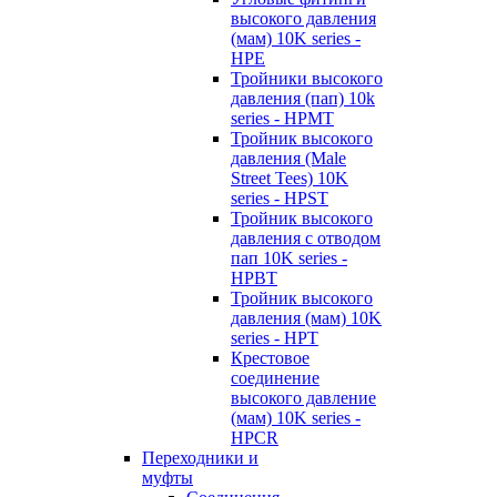
высокого давления
(мам) 10K series -
HPE
Тройники высокого
давления (пап) 10k
series - HPMT
Тройник высокого
давления (Male
Street Tees) 10K
series - HPST
Тройник высокого
давления с отводом
пап 10K series -
HPBT
Тройник высокого
давления (мам) 10K
series - HPT
Крестовое
соединение
высокого давление
(мам) 10K series -
HPCR
Переходники и
муфты