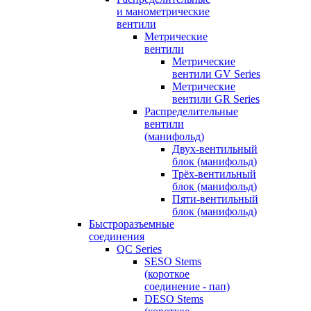
и манометрические
вентили
Метрические
вентили
Метрические
вентили GV Series
Метрические
вентили GR Series
Распределительные
вентили
(манифольд)
Двух-вентильный
блок (манифольд)
Трёх-вентильный
блок (манифольд)
Пяти-вентильный
блок (манифольд)
Быстроразъемные
соединения
QC Series
SESO Stems
(короткое
соединение - пап)
DESO Stems