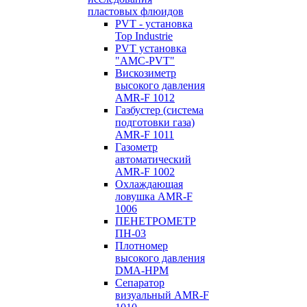
пластовых флюидов
PVT - установка
Top Industrie
PVT установка
"AMC-PVT"
Вискозиметр
высокого давления
AMR-F 1012
Газбустер (система
подготовки газа)
AMR-F 1011
Газометр
автоматический
AMR-F 1002
Охлаждающая
ловушка AMR-F
1006
ПЕНЕТРОМЕТР
ПН-03
Плотномер
высокого давления
DMA-HPM
Сепаратор
визуальный AMR-F