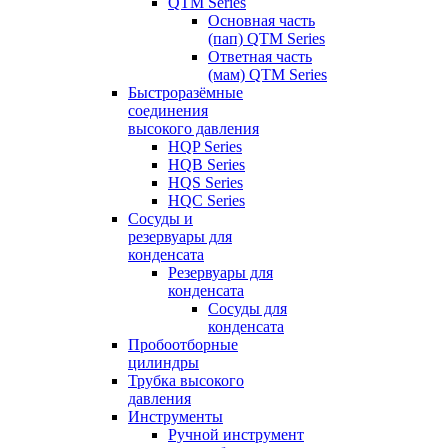
QTM Series
Основная часть
(пап) QTM Series
Ответная часть
(мам) QTM Series
Быстроразёмные
соединения
высокого давления
HQP Series
HQB Series
HQS Series
HQC Series
Сосуды и
резервуары для
конденсата
Резервуары для
конденсата
Сосуды для
конденсата
Пробоотборные
цилиндры
Трубка высокого
давления
Инструменты
Ручной инструмент