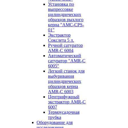
Установка по
выпресcовке
цилиндрических
образцов рыхлого
керна "AMC-CPS-
01"
Экстрактор
Сокслета 5 л.
Ручной сатуратор
AMR-C 6004
Автоматический
сатуратор "AMR-C
6005"
Легкий станок для
выбуривания
цилиндрических
образцов керна
AMR-C 6003
Центрифужный
экстрактор AMR-C
6007
Термоусадочная
трубка
Оборудование для
исследования