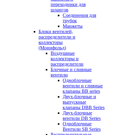
переходники для
шлангов
Соединения для
трубок
Манжеты
Блоки вентилей,
распределители и
коллекторы
(Монифольд)
Воздушные
коллекторы и
распределители
Блочные и сливные
вентили
Одноблочные
вентили и сливные
клапаны BB series
Двух-блочные и
выпускные
клапаны DBB Series
Двух-блочные
вентили DB Series
Одноблочные
Вентили SB Series
Распределительные