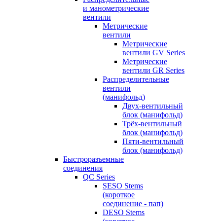
и манометрические
вентили
Метрические
вентили
Метрические
вентили GV Series
Метрические
вентили GR Series
Распределительные
вентили
(манифольд)
Двух-вентильный
блок (манифольд)
Трёх-вентильный
блок (манифольд)
Пяти-вентильный
блок (манифольд)
Быстроразъемные
соединения
QC Series
SESO Stems
(короткое
соединение - пап)
DESO Stems