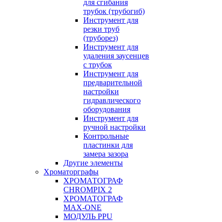
для сгибания
трубок (трубогиб)
Инструмент для
резки труб
(труборез)
Инструмент для
удаления заусенцев
с трубок
Инструмент для
предварительной
настройки
гидравлического
оборудования
Инструмент для
ручной настройки
Контрольные
пластинки для
замера зазора
Другие элементы
Хроматорграфы
ХРОМАТОГРАФ
CHROMPIX 2
ХРОМАТОГРАФ
MAX-ONE
МОДУЛЬ PPU