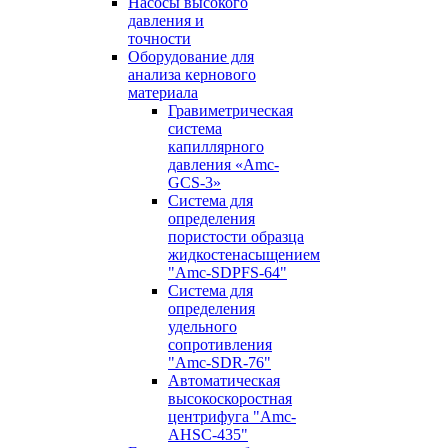
Насосы высокого
давления и
точности
Оборудование для
анализа кернового
материала
Гравиметрическая
система
капиллярного
давления «Amc-
GCS-3»
Система для
определения
пористости образца
жидкостенасыщением
"Amc-SDPFS-64"
Система для
определения
удельного
сопротивления
"Amc-SDR-76"
Автоматическая
высокоскоростная
центрифуга "Amc-
AHSC-435"