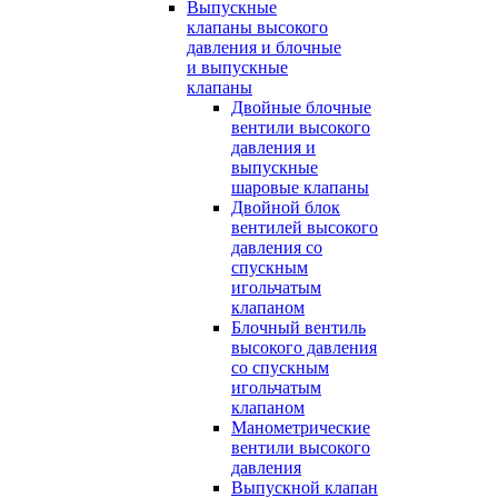
Выпускные
клапаны высокого
давления и блочные
и выпускные
клапаны
Двойные блочные
вентили высокого
давления и
выпускные
шаровые клапаны
Двойной блок
вентилей высокого
давления со
спускным
игольчатым
клапаном
Блочный вентиль
высокого давления
со спускным
игольчатым
клапаном
Манометрические
вентили высокого
давления
Выпускной клапан