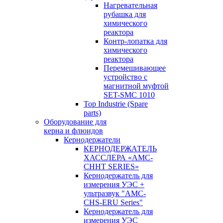
Нагревательная
рубашка для
химического
реактора
Контр-лопатка для
химического
реактора
Перемешивающее
устройство с
магнитной муфтой
SET-SMC 1010
Top Industrie (Spare
parts)
Оборудование для
керна и флюидов
Кернодержатели
КЕРНОДЕРЖАТЕЛЬ
ХАССЛЕРА «AMC-
CHHT SERIES»
Кернодержатель для
измерения УЭС +
ультразвук "AMC-
CHS-ERU Series"
Кернодержатель для
измерения УЭС