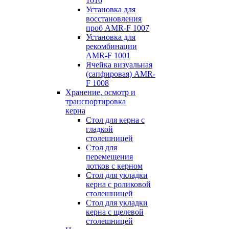
1010
Установка для
восстановления
проб AMR-F 1007
Установка для
рекомбинации
AMR-F 1001
Ячейка визуальная
(сапфировая) AMR-
F 1008
Хранение, осмотр и
транспортировка
керна
Стол для керна с
гладкой
столешницей
Стол для
перемещения
лотков с керном
Стол для укладки
керна с роликовой
столешницей
Стол для укладки
керна с щелевой
столешницей