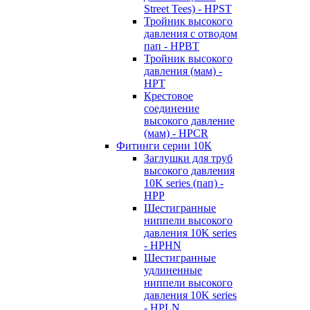
Street Tees) - HPST
Тройник высокого
давления с отводом
пап - HPBT
Тройник высокого
давления (мам) -
HPT
Крестовое
соединение
высокого давление
(мам) - HPCR
Фитинги серии 10К
Заглушки для труб
высокого давления
10K series (пап) -
HPP
Шестигранные
ниппели высокого
давления 10K series
- HPHN
Шестигранные
удлиненные
ниппели высокого
давления 10K series
- HPLN