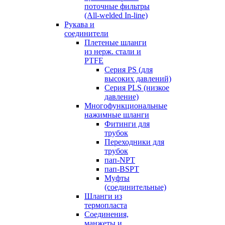
поточные фильтры
(All-welded In-line)
Рукава и
соединители
Плетеные шланги
из нерж. стали и
PTFE
Серия PS (для
высоких давлений)
Серия PLS (низкое
давление)
Многофункциональные
нажимные шланги
Фитинги для
трубок
Переходники для
трубок
пап-NPT
пап-BSPT
Муфты
(соединительные)
Шланги из
термопласта
Соединения,
манжеты и