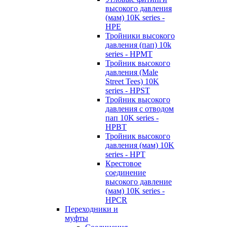
высокого давления
(мам) 10K series -
HPE
Тройники высокого
давления (пап) 10k
series - HPMT
Тройник высокого
давления (Male
Street Tees) 10K
series - HPST
Тройник высокого
давления с отводом
пап 10K series -
HPBT
Тройник высокого
давления (мам) 10K
series - HPT
Крестовое
соединение
высокого давление
(мам) 10K series -
HPCR
Переходники и
муфты