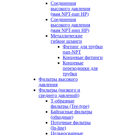
Соединения
высокого давления
(мам NPT-пап HP)
Соединения
высокого давления
(мам NPT-нип HP)
Металлические
гибкие шланги
Фитинг для трубки
пап-NPT
Концевые фитинги
Концевые
переходники для
трубки
Фильтры высокого
давления
Фильтры (низкого и
среднего давлений)
Т-образные
фильтры (Tee-type)
Байпасные фильтры
(обходные)
Поточные фильтры
(In-line)
Цельносварные