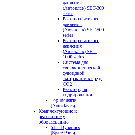
давления
(Автоклав) SET-300
series
Реактор высокого
давления
(Автоклав) SET-500
series
Реактор высокого
давления
(Автоклав) SET-
1000 series
Система для
сверхкритической
флюидной
экстракции в среде
СО2
Реактор для
гидрирования
Top Industrie
(Autoclaves)
Комплектующие к
реакторному
оборудованию
SET Dynamics
(Spare Parts)