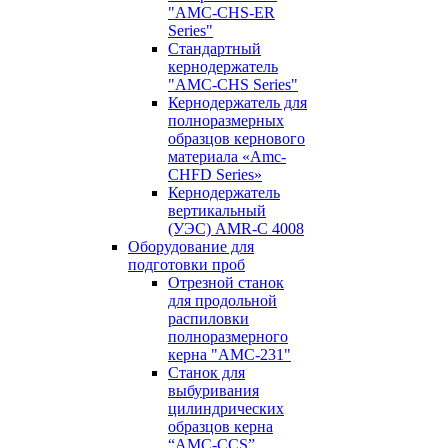
"AMC-CHS-ER
Series"
Стандартный
кернодержатель
"AMC-CHS Series"
Кернодержатель для
полноразмерных
образцов кернового
материала «Amc-
CHFD Series»
Кернодержатель
вертикальный
(УЭС) AMR-C 4008
Оборудование для
подготовки проб
Отрезной станок
для продольной
распиловки
полноразмерного
керна "AMC-231"
Станок для
выбуривания
цилиндрических
образцов керна
“AMC-CCS”