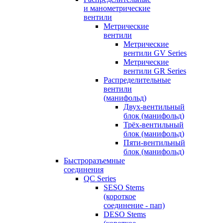
и манометрические
вентили
Метрические
вентили
Метрические
вентили GV Series
Метрические
вентили GR Series
Распределительные
вентили
(манифольд)
Двух-вентильный
блок (манифольд)
Трёх-вентильный
блок (манифольд)
Пяти-вентильный
блок (манифольд)
Быстроразъемные
соединения
QC Series
SESO Stems
(короткое
соединение - пап)
DESO Stems