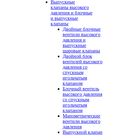
Выпускные
клапаны высокого
давления и блочные
и выпускные
клапаны
Двойные блочные
вентили высокого
давления и
выпускные
шаровые клапаны
Двойной блок
вентилей высокого
давления со
спускным
игольчатым
клапаном
Блочный вентиль
высокого давления
со спускным
игольчатым
клапаном
Манометрические
вентили высокого
давления
Выпускной клапан