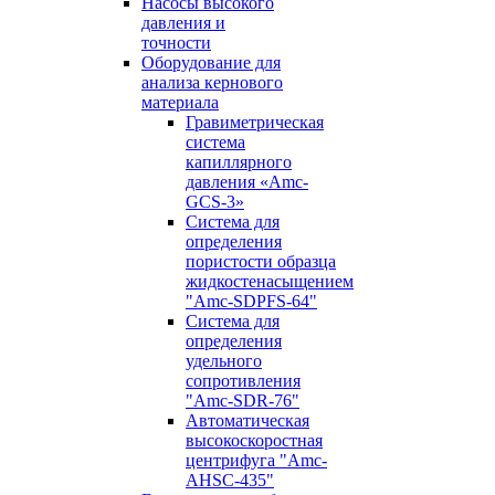
Насосы высокого
давления и
точности
Оборудование для
анализа кернового
материала
Гравиметрическая
система
капиллярного
давления «Amc-
GCS-3»
Система для
определения
пористости образца
жидкостенасыщением
"Amc-SDPFS-64"
Система для
определения
удельного
сопротивления
"Amc-SDR-76"
Автоматическая
высокоскоростная
центрифуга "Amc-
AHSC-435"