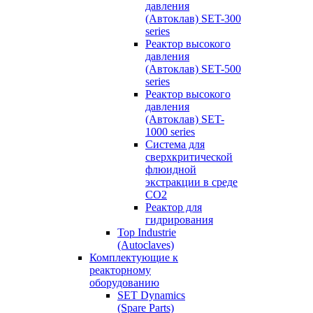
давления
(Автоклав) SET-300
series
Реактор высокого
давления
(Автоклав) SET-500
series
Реактор высокого
давления
(Автоклав) SET-
1000 series
Система для
сверхкритической
флюидной
экстракции в среде
СО2
Реактор для
гидрирования
Top Industrie
(Autoclaves)
Комплектующие к
реакторному
оборудованию
SET Dynamics
(Spare Parts)