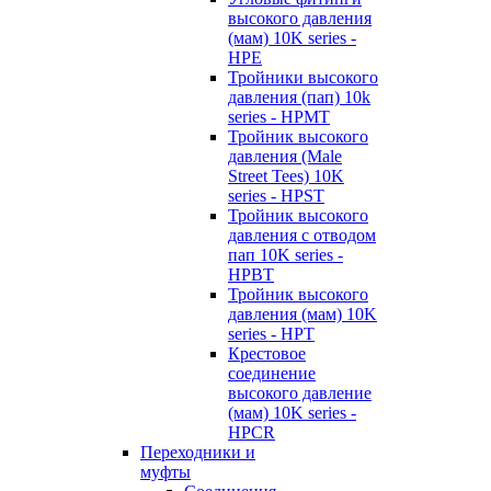
высокого давления
(мам) 10K series -
HPE
Тройники высокого
давления (пап) 10k
series - HPMT
Тройник высокого
давления (Male
Street Tees) 10K
series - HPST
Тройник высокого
давления с отводом
пап 10K series -
HPBT
Тройник высокого
давления (мам) 10K
series - HPT
Крестовое
соединение
высокого давление
(мам) 10K series -
HPCR
Переходники и
муфты