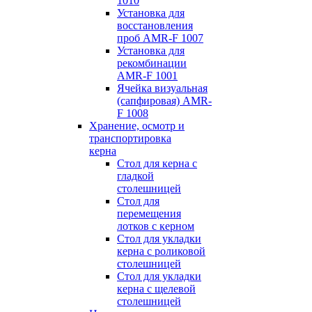
1010
Установка для
восстановления
проб AMR-F 1007
Установка для
рекомбинации
AMR-F 1001
Ячейка визуальная
(сапфировая) AMR-
F 1008
Хранение, осмотр и
транспортировка
керна
Стол для керна с
гладкой
столешницей
Стол для
перемещения
лотков с керном
Стол для укладки
керна с роликовой
столешницей
Стол для укладки
керна с щелевой
столешницей