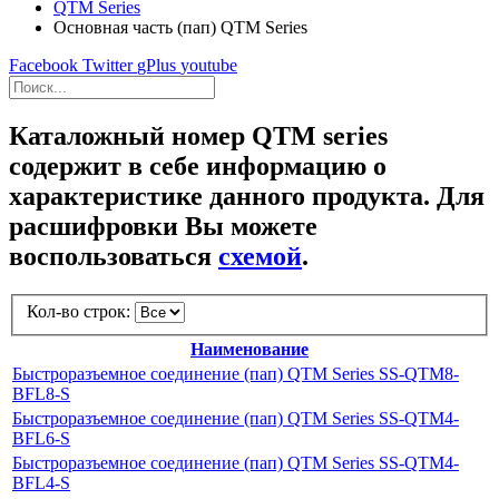
QTM Series
Основная часть (пап) QTM Series
Facebook
Twitter
gPlus
youtube
Каталожный номер QTM series
содержит в себе информацию о
характеристике данного продукта. Для
расшифровки Вы можете
воспользоваться
схемой
.
Кол-во строк:
Наименование
Быстроразъемное соединение (пап) QTM Series SS-QTM8-
BFL8-S
Быстроразъемное соединение (пап) QTM Series SS-QTM4-
BFL6-S
Быстроразъемное соединение (пап) QTM Series SS-QTM4-
BFL4-S