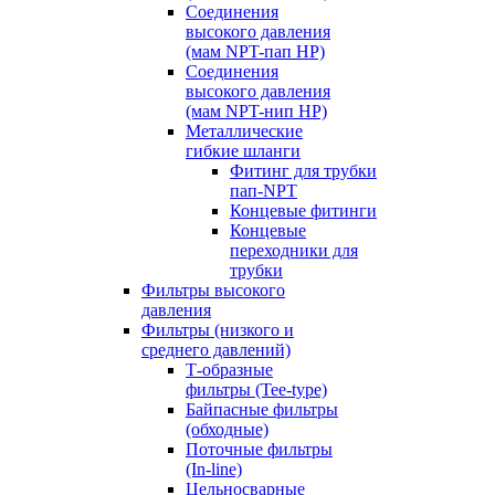
Соединения
высокого давления
(мам NPT-пап HP)
Соединения
высокого давления
(мам NPT-нип HP)
Металлические
гибкие шланги
Фитинг для трубки
пап-NPT
Концевые фитинги
Концевые
переходники для
трубки
Фильтры высокого
давления
Фильтры (низкого и
среднего давлений)
Т-образные
фильтры (Tee-type)
Байпасные фильтры
(обходные)
Поточные фильтры
(In-line)
Цельносварные