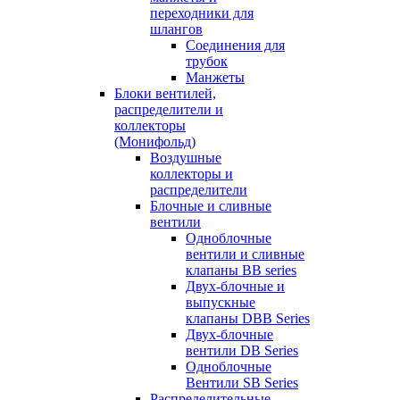
переходники для
шлангов
Соединения для
трубок
Манжеты
Блоки вентилей,
распределители и
коллекторы
(Монифольд)
Воздушные
коллекторы и
распределители
Блочные и сливные
вентили
Одноблочные
вентили и сливные
клапаны BB series
Двух-блочные и
выпускные
клапаны DBB Series
Двух-блочные
вентили DB Series
Одноблочные
Вентили SB Series
Распределительные