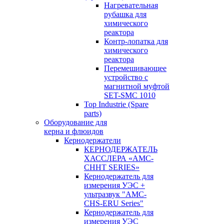
Нагревательная
рубашка для
химического
реактора
Контр-лопатка для
химического
реактора
Перемешивающее
устройство с
магнитной муфтой
SET-SMC 1010
Top Industrie (Spare
parts)
Оборудование для
керна и флюидов
Кернодержатели
КЕРНОДЕРЖАТЕЛЬ
ХАССЛЕРА «AMC-
CHHT SERIES»
Кернодержатель для
измерения УЭС +
ультразвук "AMC-
CHS-ERU Series"
Кернодержатель для
измерения УЭС