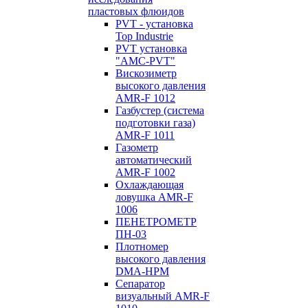
пластовых флюидов
PVT - установка
Top Industrie
PVT установка
"AMC-PVT"
Вискозиметр
высокого давления
AMR-F 1012
Газбустер (система
подготовки газа)
AMR-F 1011
Газометр
автоматический
AMR-F 1002
Охлаждающая
ловушка AMR-F
1006
ПЕНЕТРОМЕТР
ПН-03
Плотномер
высокого давления
DMA-HPM
Сепаратор
визуальный AMR-F