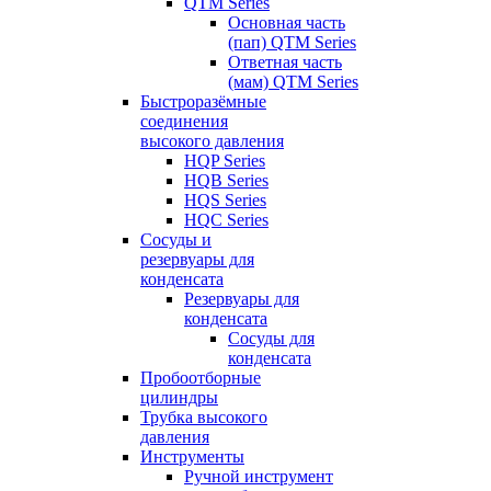
QTM Series
Основная часть
(пап) QTM Series
Ответная часть
(мам) QTM Series
Быстроразёмные
соединения
высокого давления
HQP Series
HQB Series
HQS Series
HQC Series
Сосуды и
резервуары для
конденсата
Резервуары для
конденсата
Сосуды для
конденсата
Пробоотборные
цилиндры
Трубка высокого
давления
Инструменты
Ручной инструмент