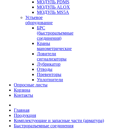
МОДУЛЬ PDMS
МОДУЛЬ ALOX
МОДУЛЬ MS5A
Устьевое
оборудование
БРС
(быстроразъемные
соединения)
Краны
манометрические
Ловители
сигнализаторы
Лубрикатор
Отводы
Превенторы
Уплотнители
Опросные листы
Корзина
Контакты
Главная
Продукция
Комплектующие и запасные части (арматура)
Быстроразъемные соединения