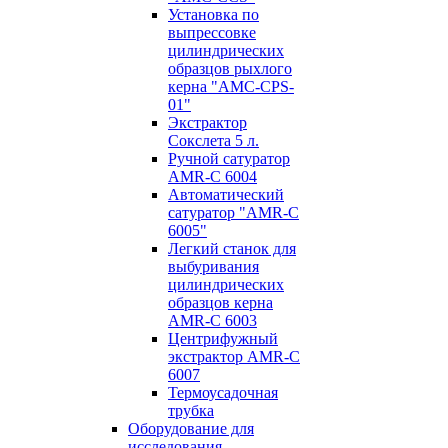
Установка по
выпресcовке
цилиндрических
образцов рыхлого
керна "AMC-CPS-
01"
Экстрактор
Сокслета 5 л.
Ручной сатуратор
AMR-C 6004
Автоматический
сатуратор "AMR-C
6005"
Легкий станок для
выбуривания
цилиндрических
образцов керна
AMR-C 6003
Центрифужный
экстрактор AMR-C
6007
Термоусадочная
трубка
Оборудование для
исследования