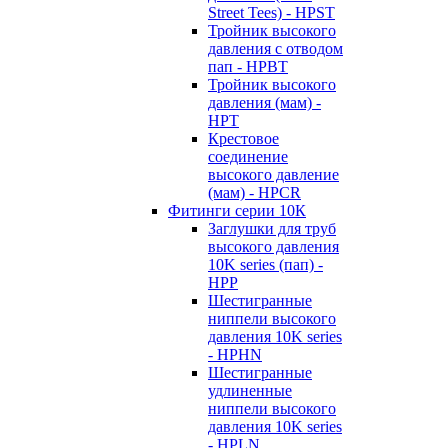
Street Tees) - HPST
Тройник высокого
давления с отводом
пап - HPBT
Тройник высокого
давления (мам) -
HPT
Крестовое
соединение
высокого давление
(мам) - HPCR
Фитинги серии 10К
Заглушки для труб
высокого давления
10K series (пап) -
HPP
Шестигранные
ниппели высокого
давления 10K series
- HPHN
Шестигранные
удлиненные
ниппели высокого
давления 10K series
- HPLN