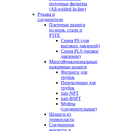
поточные фильтры
(All-welded In-line)
Рукава и
соединители
Плетеные шланги
из нерж. стали и
PTFE
Серия PS (для
высоких давлений)
Серия PLS (низкое
давление)
Многофункциональные
нажимные шланги
Фитинги для
трубок
Переходники для
трубок
пап-NPT
пап-BSPT
Муфты
(соединительные)
Шланги из
термопласта
Соединения,
манжеты и