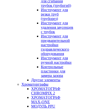
для сгибания
трубок (трубогиб)
Инструмент для
резки труб
(труборез)
Инструмент для
удаления заусенцев
с трубок
Инструмент для
предварительной
настройки
гидравлического
оборудования
Инструмент для
ручной настройки
Контрольные
пластинки для
замера зазора
Другие элементы
Хроматорграфы
ХРОМАТОГРАФ
CHROMPIX 2
ХРОМАТОГРАФ
MAX-ONE
МОДУЛЬ PPU