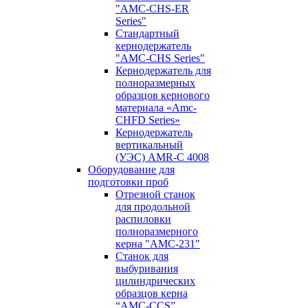
"AMC-CHS-ER
Series"
Стандартный
кернодержатель
"AMC-CHS Series"
Кернодержатель для
полноразмерных
образцов кернового
материала «Amc-
CHFD Series»
Кернодержатель
вертикальный
(УЭС) AMR-C 4008
Оборудование для
подготовки проб
Отрезной станок
для продольной
распиловки
полноразмерного
керна "AMC-231"
Станок для
выбуривания
цилиндрических
образцов керна
“AMC-CCS”