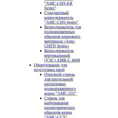
"AMC-CHS-ER
Series"
Стандартный
кернодержатель
"AMC-CHS Series"
Кернодержатель для
полноразмерных
образцов кернового
материала «Amc-
CHFD Series»
Кернодержатель
вертикальный
(УЭС) AMR-C 4008
Оборудование для
подготовки проб
Отрезной станок
для продольной
распиловки
полноразмерного
керна "AMC-231"
Станок для
выбуривания
цилиндрических
образцов керна
“AMC-CCS”