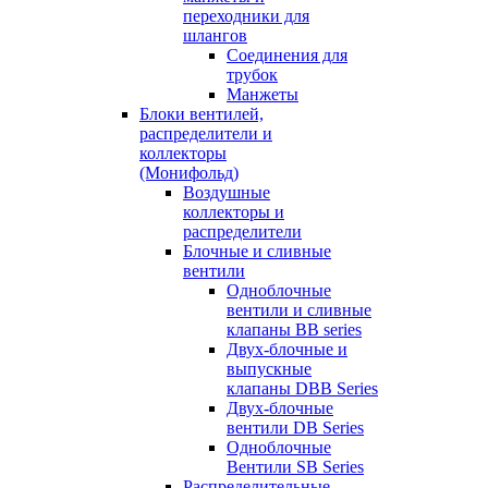
переходники для
шлангов
Соединения для
трубок
Манжеты
Блоки вентилей,
распределители и
коллекторы
(Монифольд)
Воздушные
коллекторы и
распределители
Блочные и сливные
вентили
Одноблочные
вентили и сливные
клапаны BB series
Двух-блочные и
выпускные
клапаны DBB Series
Двух-блочные
вентили DB Series
Одноблочные
Вентили SB Series
Распределительные