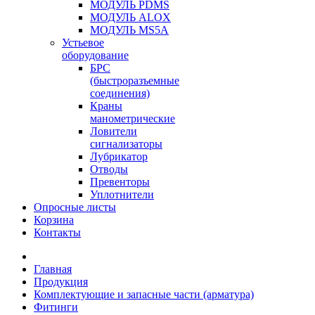
МОДУЛЬ PDMS
МОДУЛЬ ALOX
МОДУЛЬ MS5A
Устьевое
оборудование
БРС
(быстроразъемные
соединения)
Краны
манометрические
Ловители
сигнализаторы
Лубрикатор
Отводы
Превенторы
Уплотнители
Опросные листы
Корзина
Контакты
Главная
Продукция
Комплектующие и запасные части (арматура)
Фитинги