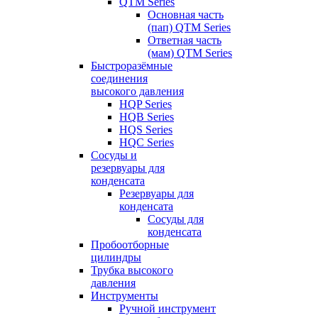
QTM Series
Основная часть
(пап) QTM Series
Ответная часть
(мам) QTM Series
Быстроразёмные
соединения
высокого давления
HQP Series
HQB Series
HQS Series
HQC Series
Сосуды и
резервуары для
конденсата
Резервуары для
конденсата
Сосуды для
конденсата
Пробоотборные
цилиндры
Трубка высокого
давления
Инструменты
Ручной инструмент