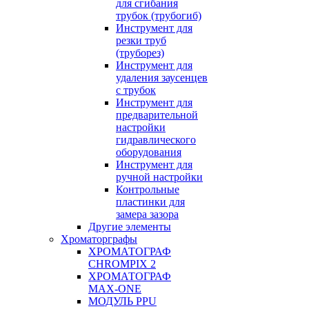
для сгибания
трубок (трубогиб)
Инструмент для
резки труб
(труборез)
Инструмент для
удаления заусенцев
с трубок
Инструмент для
предварительной
настройки
гидравлического
оборудования
Инструмент для
ручной настройки
Контрольные
пластинки для
замера зазора
Другие элементы
Хроматорграфы
ХРОМАТОГРАФ
CHROMPIX 2
ХРОМАТОГРАФ
MAX-ONE
МОДУЛЬ PPU