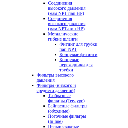
Соединения
высокого давления
(мам NPT-пап HP)
Соединения
высокого давления
(мам NPT-нип HP)
Металлические
гибкие шланги
Фитинг для трубки
пап-NPT
Концевые фитинги
Концевые
переходники для
трубки
Фильтры высокого
давления
Фильтры (низкого и
среднего давлений)
Т-образные
фильтры (Tee-type)
Байпасные фильтры
(обходные)
Поточные фильтры
(In-line)
Цельносварные