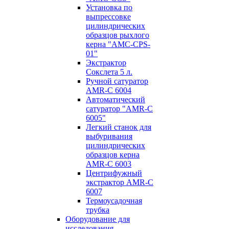
Установка по
выпресcовке
цилиндрических
образцов рыхлого
керна "AMC-CPS-
01"
Экстрактор
Сокслета 5 л.
Ручной сатуратор
AMR-C 6004
Автоматический
сатуратор "AMR-C
6005"
Легкий станок для
выбуривания
цилиндрических
образцов керна
AMR-C 6003
Центрифужный
экстрактор AMR-C
6007
Термоусадочная
трубка
Оборудование для
исследования