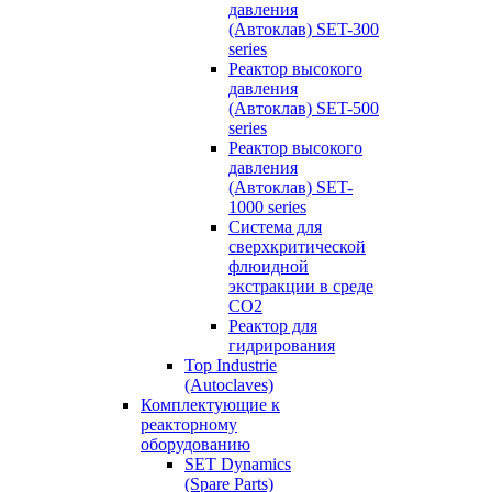
давления
(Автоклав) SET-300
series
Реактор высокого
давления
(Автоклав) SET-500
series
Реактор высокого
давления
(Автоклав) SET-
1000 series
Система для
сверхкритической
флюидной
экстракции в среде
СО2
Реактор для
гидрирования
Top Industrie
(Autoclaves)
Комплектующие к
реакторному
оборудованию
SET Dynamics
(Spare Parts)