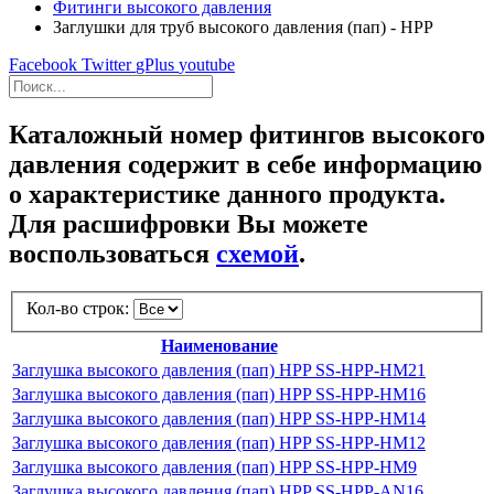
Фитинги высокого давления
Заглушки для труб высокого давления (пап) - HPP
Facebook
Twitter
gPlus
youtube
Каталожный номер фитингов высокого
давления содержит в себе информацию
о характеристике данного продукта.
Для расшифровки Вы можете
воспользоваться
схемой
.
Кол-во строк:
Наименование
Заглушка высокого давления (пап) HPP SS-HPP-HM21
Заглушка высокого давления (пап) HPP SS-HPP-HM16
Заглушка высокого давления (пап) HPP SS-HPP-HM14
Заглушка высокого давления (пап) HPP SS-HPP-HM12
Заглушка высокого давления (пап) HPP SS-HPP-HM9
Заглушка высокого давления (пап) HPP SS-HPP-AN16