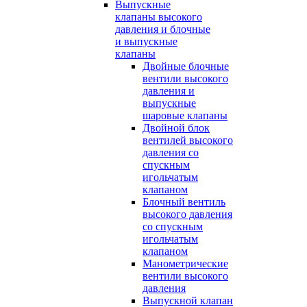
Выпускные
клапаны высокого
давления и блочные
и выпускные
клапаны
Двойные блочные
вентили высокого
давления и
выпускные
шаровые клапаны
Двойной блок
вентилей высокого
давления со
спускным
игольчатым
клапаном
Блочный вентиль
высокого давления
со спускным
игольчатым
клапаном
Манометрические
вентили высокого
давления
Выпускной клапан