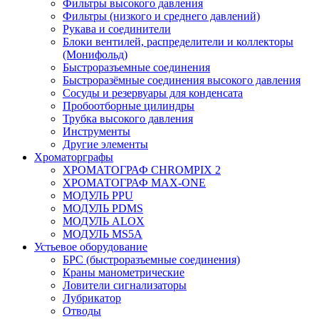
Фильтры высокого давления
Фильтры (низкого и среднего давлений)
Рукава и соединители
Блоки вентилей, распределители и коллекторы
(Монифольд)
Быстроразъемные соединения
Быстроразёмные соединения высокого давления
Сосуды и резервуары для конденсата
Пробоотборные цилиндры
Трубка высокого давления
Инструменты
Другие элементы
Хроматорграфы
ХРОМАТОГРАФ CHROMPIX 2
ХРОМАТОГРАФ MAX-ONE
МОДУЛЬ PPU
МОДУЛЬ PDMS
МОДУЛЬ ALOX
МОДУЛЬ MS5A
Устьевое оборудование
БРС (быстроразъемные соединения)
Краны манометрические
Ловители сигнализаторы
Лубрикатор
Отводы