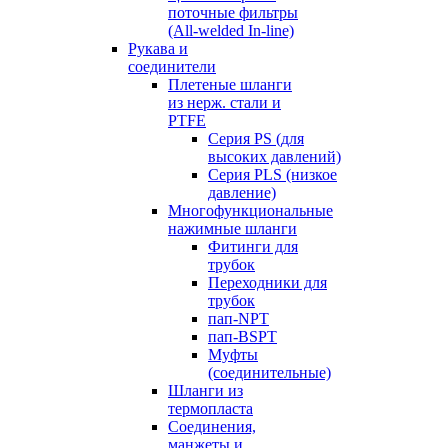
поточные фильтры
(All-welded In-line)
Рукава и
соединители
Плетеные шланги
из нерж. стали и
PTFE
Серия PS (для
высоких давлений)
Серия PLS (низкое
давление)
Многофункциональные
нажимные шланги
Фитинги для
трубок
Переходники для
трубок
пап-NPT
пап-BSPT
Муфты
(соединительные)
Шланги из
термопласта
Соединения,
манжеты и