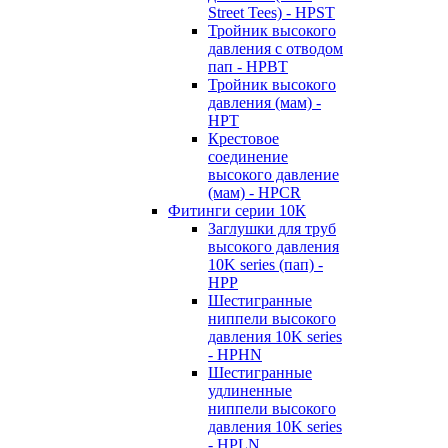
Street Tees) - HPST
Тройник высокого
давления с отводом
пап - HPBT
Тройник высокого
давления (мам) -
HPT
Крестовое
соединение
высокого давление
(мам) - HPCR
Фитинги серии 10К
Заглушки для труб
высокого давления
10K series (пап) -
HPP
Шестигранные
ниппели высокого
давления 10K series
- HPHN
Шестигранные
удлиненные
ниппели высокого
давления 10K series
- HPLN