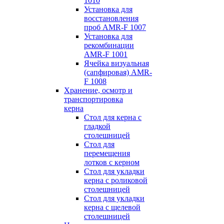
1010
Установка для
восстановления
проб AMR-F 1007
Установка для
рекомбинации
AMR-F 1001
Ячейка визуальная
(сапфировая) AMR-
F 1008
Хранение, осмотр и
транспортировка
керна
Стол для керна с
гладкой
столешницей
Стол для
перемещения
лотков с керном
Стол для укладки
керна с роликовой
столешницей
Стол для укладки
керна с щелевой
столешницей