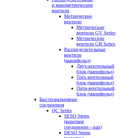
и манометрические
вентили
Метрические
вентили
Метрические
вентили GV Series
Метрические
вентили GR Series
Распределительные
вентили
(манифольд)
Двух-вентильный
блок (манифольд)
Трёх-вентильный
блок (манифольд)
Пяти-вентильный
блок (манифольд)
Быстроразъемные
соединения
QC Series
SESO Stems
(короткое
соединение - пап)
DESO Stems