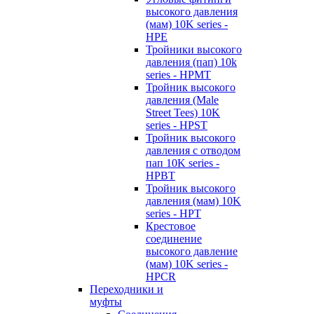
высокого давления
(мам) 10K series -
HPE
Тройники высокого
давления (пап) 10k
series - HPMT
Тройник высокого
давления (Male
Street Tees) 10K
series - HPST
Тройник высокого
давления с отводом
пап 10K series -
HPBT
Тройник высокого
давления (мам) 10K
series - HPT
Крестовое
соединение
высокого давление
(мам) 10K series -
HPCR
Переходники и
муфты