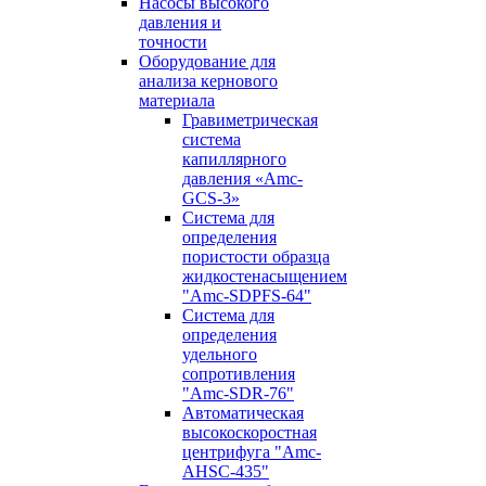
Насосы высокого
давления и
точности
Оборудование для
анализа кернового
материала
Гравиметрическая
система
капиллярного
давления «Amc-
GCS-3»
Система для
определения
пористости образца
жидкостенасыщением
"Amc-SDPFS-64"
Система для
определения
удельного
сопротивления
"Amc-SDR-76"
Автоматическая
высокоскоростная
центрифуга "Amc-
AHSC-435"