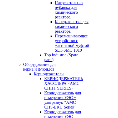
Нагревательная
рубашка для
химического
реактора
Контр-лопатка для
химического
реактора
Перемешивающее
устройство с
магнитной муфтой
SET-SMC 1010
Top Industrie (Spare
parts)
Оборудование для
керна и флюидов
Кернодержатели
КЕРНОДЕРЖАТЕЛЬ
ХАССЛЕРА «AMC-
CHHT SERIES»
Кернодержатель для
измерения УЭС +
ультразвук "AMC-
CHS-ERU Series"
Кернодержатель для
измерения УЭС