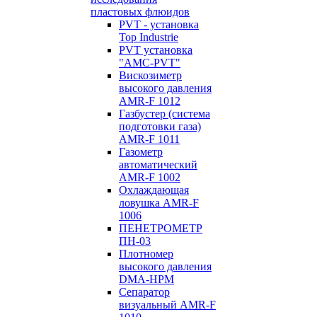
пластовых флюидов
PVT - установка
Top Industrie
PVT установка
"AMC-PVT"
Вискозиметр
высокого давления
AMR-F 1012
Газбустер (система
подготовки газа)
AMR-F 1011
Газометр
автоматический
AMR-F 1002
Охлаждающая
ловушка AMR-F
1006
ПЕНЕТРОМЕТР
ПН-03
Плотномер
высокого давления
DMA-HPM
Сепаратор
визуальный AMR-F