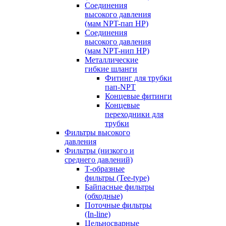
Соединения
высокого давления
(мам NPT-пап HP)
Соединения
высокого давления
(мам NPT-нип HP)
Металлические
гибкие шланги
Фитинг для трубки
пап-NPT
Концевые фитинги
Концевые
переходники для
трубки
Фильтры высокого
давления
Фильтры (низкого и
среднего давлений)
Т-образные
фильтры (Tee-type)
Байпасные фильтры
(обходные)
Поточные фильтры
(In-line)
Цельносварные