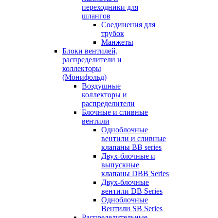
переходники для
шлангов
Соединения для
трубок
Манжеты
Блоки вентилей,
распределители и
коллекторы
(Монифольд)
Воздушные
коллекторы и
распределители
Блочные и сливные
вентили
Одноблочные
вентили и сливные
клапаны BB series
Двух-блочные и
выпускные
клапаны DBB Series
Двух-блочные
вентили DB Series
Одноблочные
Вентили SB Series
Распределительные