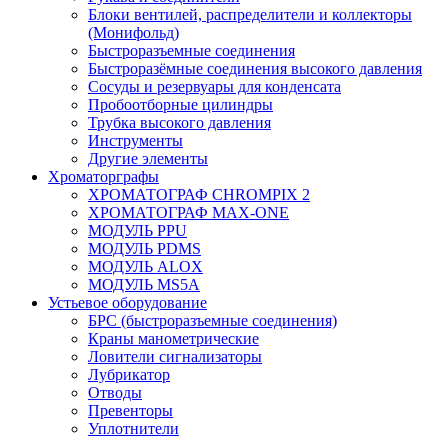
Блоки вентилей, распределители и коллекторы
(Монифольд)
Быстроразъемные соединения
Быстроразёмные соединения высокого давления
Сосуды и резервуары для конденсата
Пробоотборные цилиндры
Трубка высокого давления
Инструменты
Другие элементы
Хроматорграфы
ХРОМАТОГРАФ CHROMPIX 2
ХРОМАТОГРАФ MAX-ONE
МОДУЛЬ PPU
МОДУЛЬ PDMS
МОДУЛЬ ALOX
МОДУЛЬ MS5A
Устьевое оборудование
БРС (быстроразъемные соединения)
Краны манометрические
Ловители сигнализаторы
Лубрикатор
Отводы
Превенторы
Уплотнители