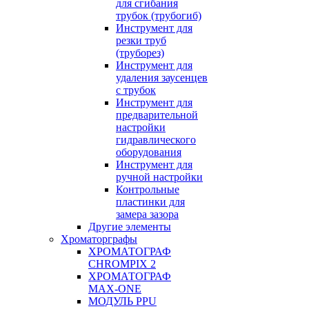
для сгибания
трубок (трубогиб)
Инструмент для
резки труб
(труборез)
Инструмент для
удаления заусенцев
с трубок
Инструмент для
предварительной
настройки
гидравлического
оборудования
Инструмент для
ручной настройки
Контрольные
пластинки для
замера зазора
Другие элементы
Хроматорграфы
ХРОМАТОГРАФ
CHROMPIX 2
ХРОМАТОГРАФ
MAX-ONE
МОДУЛЬ PPU