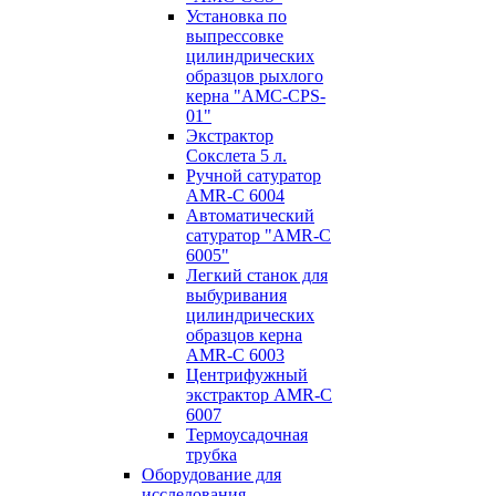
Установка по
выпресcовке
цилиндрических
образцов рыхлого
керна "AMC-CPS-
01"
Экстрактор
Сокслета 5 л.
Ручной сатуратор
AMR-C 6004
Автоматический
сатуратор "AMR-C
6005"
Легкий станок для
выбуривания
цилиндрических
образцов керна
AMR-C 6003
Центрифужный
экстрактор AMR-C
6007
Термоусадочная
трубка
Оборудование для
исследования