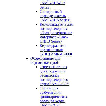
"AMC-CHS-ER
Series"
Стандартный
кернодержатель
"AMC-CHS Series"
Кернодержатель для
полноразмерных
образцов кернового
материала «Amc-
CHFD Series»
Кернодержатель
вертикальный
(УЭС) AMR-C 4008
Оборудование для
подготовки проб
Отрезной станок
для продольной
распиловки
полноразмерного
керна "AMC-231"
Станок для
выбуривания
цилиндрических
образцов керна
“AMC-CCS”