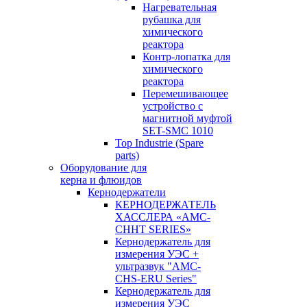
Нагревательная
рубашка для
химического
реактора
Контр-лопатка для
химического
реактора
Перемешивающее
устройство с
магнитной муфтой
SET-SMC 1010
Top Industrie (Spare
parts)
Оборудование для
керна и флюидов
Кернодержатели
КЕРНОДЕРЖАТЕЛЬ
ХАССЛЕРА «AMC-
CHHT SERIES»
Кернодержатель для
измерения УЭС +
ультразвук "AMC-
CHS-ERU Series"
Кернодержатель для
измерения УЭС