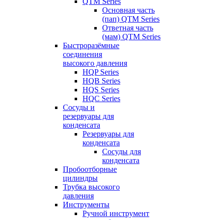
QTM Series
Основная часть
(пап) QTM Series
Ответная часть
(мам) QTM Series
Быстроразёмные
соединения
высокого давления
HQP Series
HQB Series
HQS Series
HQC Series
Сосуды и
резервуары для
конденсата
Резервуары для
конденсата
Сосуды для
конденсата
Пробоотборные
цилиндры
Трубка высокого
давления
Инструменты
Ручной инструмент