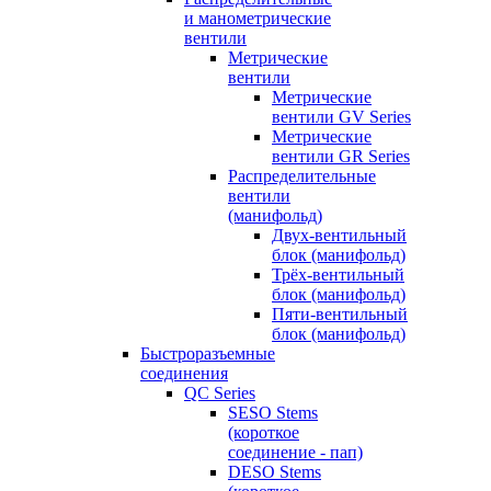
и манометрические
вентили
Метрические
вентили
Метрические
вентили GV Series
Метрические
вентили GR Series
Распределительные
вентили
(манифольд)
Двух-вентильный
блок (манифольд)
Трёх-вентильный
блок (манифольд)
Пяти-вентильный
блок (манифольд)
Быстроразъемные
соединения
QC Series
SESO Stems
(короткое
соединение - пап)
DESO Stems