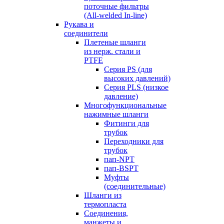
поточные фильтры
(All-welded In-line)
Рукава и
соединители
Плетеные шланги
из нерж. стали и
PTFE
Серия PS (для
высоких давлений)
Серия PLS (низкое
давление)
Многофункциональные
нажимные шланги
Фитинги для
трубок
Переходники для
трубок
пап-NPT
пап-BSPT
Муфты
(соединительные)
Шланги из
термопласта
Соединения,
манжеты и