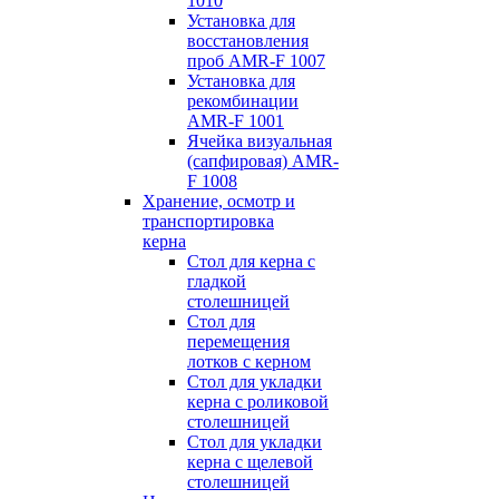
1010
Установка для
восстановления
проб AMR-F 1007
Установка для
рекомбинации
AMR-F 1001
Ячейка визуальная
(сапфировая) AMR-
F 1008
Хранение, осмотр и
транспортировка
керна
Стол для керна с
гладкой
столешницей
Стол для
перемещения
лотков с керном
Стол для укладки
керна с роликовой
столешницей
Стол для укладки
керна с щелевой
столешницей