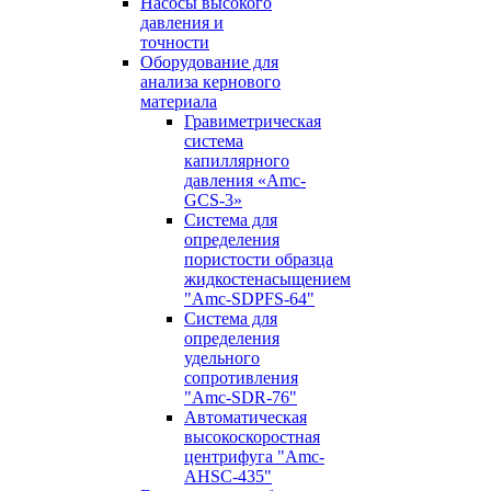
Насосы высокого
давления и
точности
Оборудование для
анализа кернового
материала
Гравиметрическая
система
капиллярного
давления «Amc-
GCS-3»
Система для
определения
пористости образца
жидкостенасыщением
"Amc-SDPFS-64"
Система для
определения
удельного
сопротивления
"Amc-SDR-76"
Автоматическая
высокоскоростная
центрифуга "Amc-
AHSC-435"