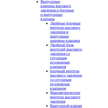
Выпускные
клапаны высокого
давления и блочные
и выпускные
клапаны
Двойные блочные
вентили высокого
давления и
выпускные
шаровые клапаны
Двойной блок
вентилей высокого
давления со
спускным
игольчатым
клапаном
Блочный вентиль
высокого давления
со спускным
игольчатым
клапаном
Манометрические
вентили высокого
давления
Выпускной клапан