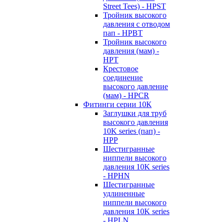
Street Tees) - HPST
Тройник высокого
давления с отводом
пап - HPBT
Тройник высокого
давления (мам) -
HPT
Крестовое
соединение
высокого давление
(мам) - HPCR
Фитинги серии 10К
Заглушки для труб
высокого давления
10K series (пап) -
HPP
Шестигранные
ниппели высокого
давления 10K series
- HPHN
Шестигранные
удлиненные
ниппели высокого
давления 10K series
- HPLN