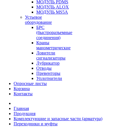
МОДУЛЬ PDMS
МОДУЛЬ ALOX
МОДУЛЬ MS5A
Устьевое
оборудование
БРС
(быстроразъемные
соединения)
Краны
манометрические
Ловители
сигнализаторы
Лубрикатор
Отводы
Превенторы
Уплотнители
Опросные листы
Корзина
Контакты
Главная
Продукция
Комплектующие и запасные части (арматура)
Переходники и муфты