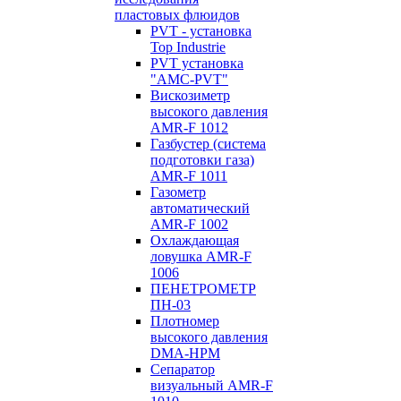
пластовых флюидов
PVT - установка
Top Industrie
PVT установка
"AMC-PVT"
Вискозиметр
высокого давления
AMR-F 1012
Газбустер (система
подготовки газа)
AMR-F 1011
Газометр
автоматический
AMR-F 1002
Охлаждающая
ловушка AMR-F
1006
ПЕНЕТРОМЕТР
ПН-03
Плотномер
высокого давления
DMA-HPM
Сепаратор
визуальный AMR-F