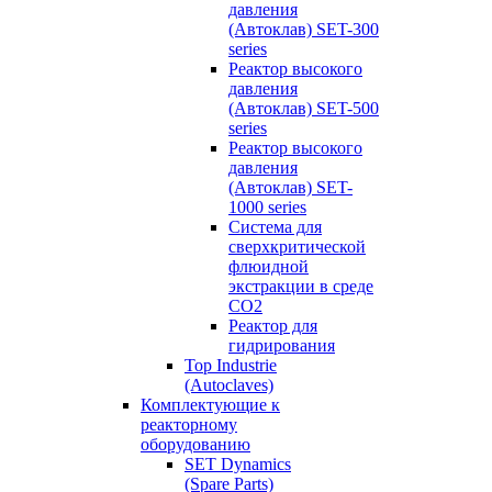
давления
(Автоклав) SET-300
series
Реактор высокого
давления
(Автоклав) SET-500
series
Реактор высокого
давления
(Автоклав) SET-
1000 series
Система для
сверхкритической
флюидной
экстракции в среде
СО2
Реактор для
гидрирования
Top Industrie
(Autoclaves)
Комплектующие к
реакторному
оборудованию
SET Dynamics
(Spare Parts)