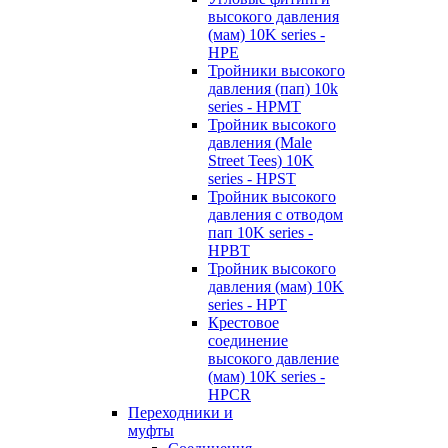
высокого давления
(мам) 10K series -
HPE
Тройники высокого
давления (пап) 10k
series - HPMT
Тройник высокого
давления (Male
Street Tees) 10K
series - HPST
Тройник высокого
давления с отводом
пап 10K series -
HPBT
Тройник высокого
давления (мам) 10K
series - HPT
Крестовое
соединение
высокого давление
(мам) 10K series -
HPCR
Переходники и
муфты