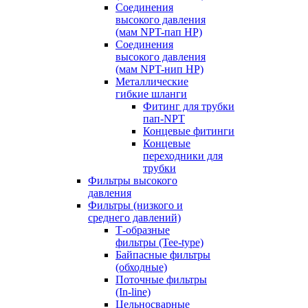
Соединения
высокого давления
(мам NPT-пап HP)
Соединения
высокого давления
(мам NPT-нип HP)
Металлические
гибкие шланги
Фитинг для трубки
пап-NPT
Концевые фитинги
Концевые
переходники для
трубки
Фильтры высокого
давления
Фильтры (низкого и
среднего давлений)
Т-образные
фильтры (Tee-type)
Байпасные фильтры
(обходные)
Поточные фильтры
(In-line)
Цельносварные