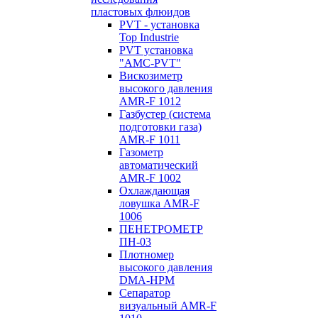
пластовых флюидов
PVT - установка
Top Industrie
PVT установка
"AMC-PVT"
Вискозиметр
высокого давления
AMR-F 1012
Газбустер (система
подготовки газа)
AMR-F 1011
Газометр
автоматический
AMR-F 1002
Охлаждающая
ловушка AMR-F
1006
ПЕНЕТРОМЕТР
ПН-03
Плотномер
высокого давления
DMA-HPM
Сепаратор
визуальный AMR-F