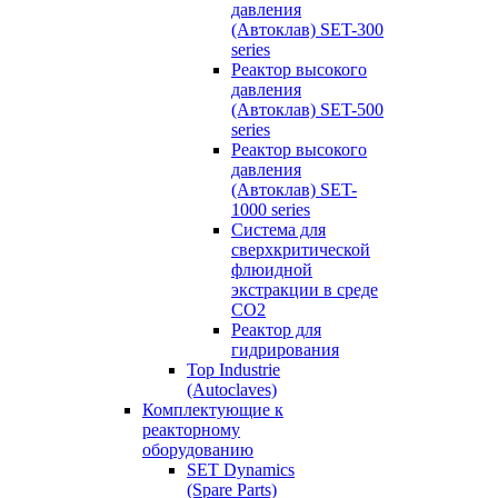
давления
(Автоклав) SET-300
series
Реактор высокого
давления
(Автоклав) SET-500
series
Реактор высокого
давления
(Автоклав) SET-
1000 series
Система для
сверхкритической
флюидной
экстракции в среде
СО2
Реактор для
гидрирования
Top Industrie
(Autoclaves)
Комплектующие к
реакторному
оборудованию
SET Dynamics
(Spare Parts)