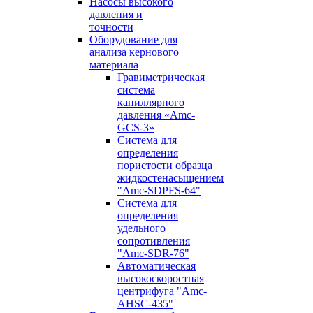
Насосы высокого
давления и
точности
Оборудование для
анализа кернового
материала
Гравиметрическая
система
капиллярного
давления «Amc-
GCS-3»
Система для
определения
пористости образца
жидкостенасыщением
"Amc-SDPFS-64"
Система для
определения
удельного
сопротивления
"Amc-SDR-76"
Автоматическая
высокоскоростная
центрифуга "Amc-
AHSC-435"