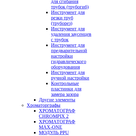
для сгибания
трубок (трубогиб)
Инструмент для
резки труб
(труборез)
Инструмент для
удаления заусенцев
с трубок
Инструмент для
предварительной
настройки
гидравлического
оборудования
Инструмент для
ручной настройки
Контрольные
пластинки для
замера зазора
Другие элементы
Хроматорграфы
ХРОМАТОГРАФ
CHROMPIX 2
ХРОМАТОГРАФ
MAX-ONE
МОДУЛЬ PPU