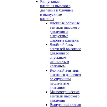
Выпускные
клапаны высокого
давления и блочные
и выпускные
клапаны
Двойные блочные
вентили высокого
давления и
выпускные
шаровые клапаны
Двойной блок
вентилей высокого
давления со
спускным
игольчатым
клапаном
Блочный вентиль
высокого давления
со спускным
игольчатым
клапаном
Манометрические
вентили высокого
давления
Выпускной клапан