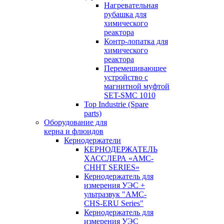
Нагревательная
рубашка для
химического
реактора
Контр-лопатка для
химического
реактора
Перемешивающее
устройство с
магнитной муфтой
SET-SMC 1010
Top Industrie (Spare
parts)
Оборудование для
керна и флюидов
Кернодержатели
КЕРНОДЕРЖАТЕЛЬ
ХАССЛЕРА «AMC-
CHHT SERIES»
Кернодержатель для
измерения УЭС +
ультразвук "AMC-
CHS-ERU Series"
Кернодержатель для
измерения УЭС