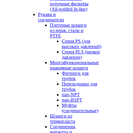
поточные фильтры
(All-welded In-line)
Рукава и
соединители
Плетеные шланги
из нерж. стали и
PTFE
Серия PS (для
высоких давлений)
Серия PLS (низкое
давление)
Многофункциональные
нажимные шланги
Фитинги для
трубок
Переходники для
трубок
пап-NPT
пап-BSPT
Муфты
(соединительные)
Шланги из
термопласта
Соединения,
манжеты и