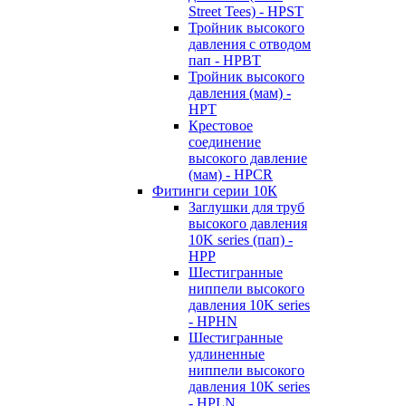
Street Tees) - HPST
Тройник высокого
давления с отводом
пап - HPBT
Тройник высокого
давления (мам) -
HPT
Крестовое
соединение
высокого давление
(мам) - HPCR
Фитинги серии 10К
Заглушки для труб
высокого давления
10K series (пап) -
HPP
Шестигранные
ниппели высокого
давления 10K series
- HPHN
Шестигранные
удлиненные
ниппели высокого
давления 10K series
- HPLN