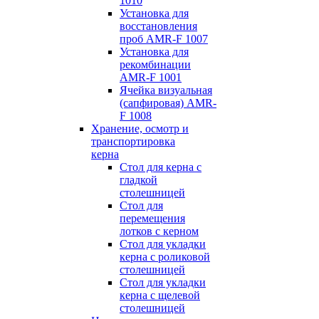
1010
Установка для
восстановления
проб AMR-F 1007
Установка для
рекомбинации
AMR-F 1001
Ячейка визуальная
(сапфировая) AMR-
F 1008
Хранение, осмотр и
транспортировка
керна
Стол для керна с
гладкой
столешницей
Стол для
перемещения
лотков с керном
Стол для укладки
керна с роликовой
столешницей
Стол для укладки
керна с щелевой
столешницей