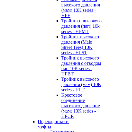
высокого давления
(мам) 10K series -
HPE
Тройники высокого
давления (пап) 10k
series - HPMT
Тройник высокого
давления (Male
Street Tees) 10K
series - HPST
Тройник высокого
давления с отводом
пап 10K series -
HPBT
Тройник высокого
давления (мам) 10K
series - HPT
Крестовое
соединение
высокого давление
(мам) 10K series -
HPCR
Переходники и
муфты