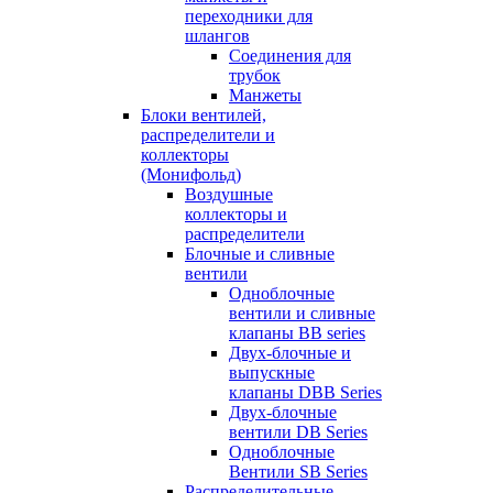
переходники для
шлангов
Соединения для
трубок
Манжеты
Блоки вентилей,
распределители и
коллекторы
(Монифольд)
Воздушные
коллекторы и
распределители
Блочные и сливные
вентили
Одноблочные
вентили и сливные
клапаны BB series
Двух-блочные и
выпускные
клапаны DBB Series
Двух-блочные
вентили DB Series
Одноблочные
Вентили SB Series
Распределительные