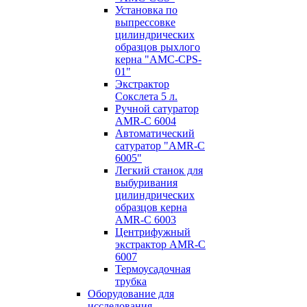
Установка по
выпресcовке
цилиндрических
образцов рыхлого
керна "AMC-CPS-
01"
Экстрактор
Сокслета 5 л.
Ручной сатуратор
AMR-C 6004
Автоматический
сатуратор "AMR-C
6005"
Легкий станок для
выбуривания
цилиндрических
образцов керна
AMR-C 6003
Центрифужный
экстрактор AMR-C
6007
Термоусадочная
трубка
Оборудование для
исследования