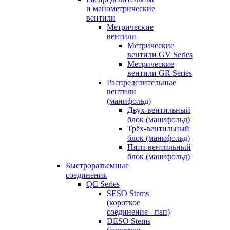
и манометрические
вентили
Метрические
вентили
Метрические
вентили GV Series
Метрические
вентили GR Series
Распределительные
вентили
(манифольд)
Двух-вентильный
блок (манифольд)
Трёх-вентильный
блок (манифольд)
Пяти-вентильный
блок (манифольд)
Быстроразъемные
соединения
QC Series
SESO Stems
(короткое
соединение - пап)
DESO Stems