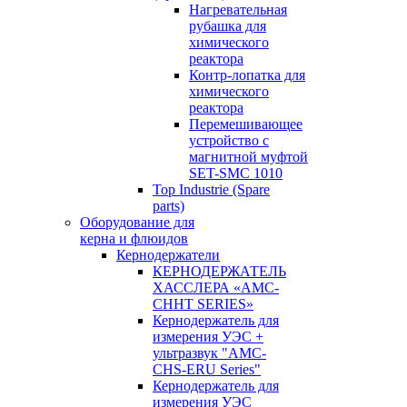
Нагревательная
рубашка для
химического
реактора
Контр-лопатка для
химического
реактора
Перемешивающее
устройство с
магнитной муфтой
SET-SMC 1010
Top Industrie (Spare
parts)
Оборудование для
керна и флюидов
Кернодержатели
КЕРНОДЕРЖАТЕЛЬ
ХАССЛЕРА «AMC-
CHHT SERIES»
Кернодержатель для
измерения УЭС +
ультразвук "AMC-
CHS-ERU Series"
Кернодержатель для
измерения УЭС