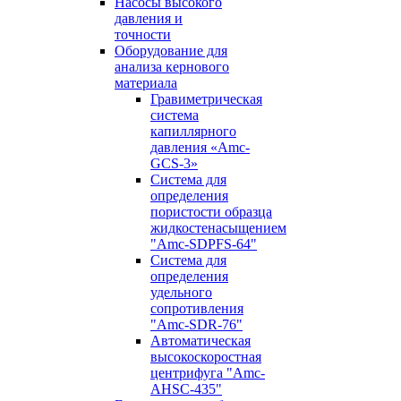
Насосы высокого
давления и
точности
Оборудование для
анализа кернового
материала
Гравиметрическая
система
капиллярного
давления «Amc-
GCS-3»
Система для
определения
пористости образца
жидкостенасыщением
"Amc-SDPFS-64"
Система для
определения
удельного
сопротивления
"Amc-SDR-76"
Автоматическая
высокоскоростная
центрифуга "Amc-
AHSC-435"