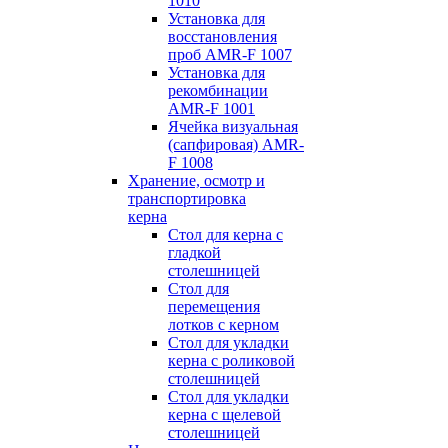
1010
Установка для
восстановления
проб AMR-F 1007
Установка для
рекомбинации
AMR-F 1001
Ячейка визуальная
(сапфировая) AMR-
F 1008
Хранение, осмотр и
транспортировка
керна
Стол для керна с
гладкой
столешницей
Стол для
перемещения
лотков с керном
Стол для укладки
керна с роликовой
столешницей
Стол для укладки
керна с щелевой
столешницей