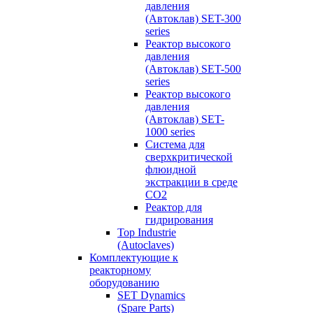
давления
(Автоклав) SET-300
series
Реактор высокого
давления
(Автоклав) SET-500
series
Реактор высокого
давления
(Автоклав) SET-
1000 series
Система для
сверхкритической
флюидной
экстракции в среде
СО2
Реактор для
гидрирования
Top Industrie
(Autoclaves)
Комплектующие к
реакторному
оборудованию
SET Dynamics
(Spare Parts)