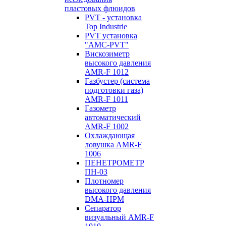
пластовых флюидов
PVT - установка
Top Industrie
PVT установка
"AMC-PVT"
Вискозиметр
высокого давления
AMR-F 1012
Газбустер (система
подготовки газа)
AMR-F 1011
Газометр
автоматический
AMR-F 1002
Охлаждающая
ловушка AMR-F
1006
ПЕНЕТРОМЕТР
ПН-03
Плотномер
высокого давления
DMA-HPM
Сепаратор
визуальный AMR-F