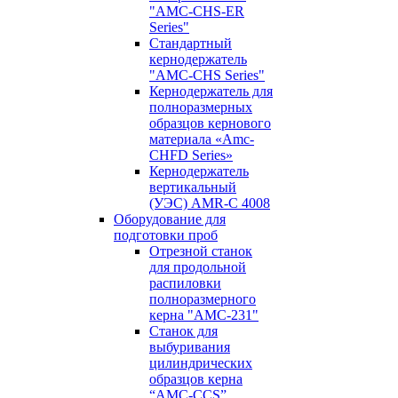
"AMC-CHS-ER
Series"
Стандартный
кернодержатель
"AMC-CHS Series"
Кернодержатель для
полноразмерных
образцов кернового
материала «Amc-
CHFD Series»
Кернодержатель
вертикальный
(УЭС) AMR-C 4008
Оборудование для
подготовки проб
Отрезной станок
для продольной
распиловки
полноразмерного
керна "AMC-231"
Станок для
выбуривания
цилиндрических
образцов керна
“AMC-CCS”