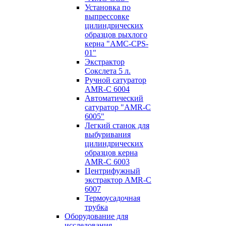
Установка по
выпресcовке
цилиндрических
образцов рыхлого
керна "AMC-CPS-
01"
Экстрактор
Сокслета 5 л.
Ручной сатуратор
AMR-C 6004
Автоматический
сатуратор "AMR-C
6005"
Легкий станок для
выбуривания
цилиндрических
образцов керна
AMR-C 6003
Центрифужный
экстрактор AMR-C
6007
Термоусадочная
трубка
Оборудование для
исследования