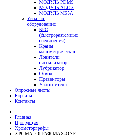
МОДУЛЬ PDMS
МОДУЛЬ ALOX
МОДУЛЬ MS5A
Устьевое
оборудование
БРС
(быстроразъемные
соединения)
Краны
манометрические
Ловители
сигнализаторы
Лубрикатор
Отводы
Превенторы
Уплотнители
Опросные листы
Корзина
Контакты
Главная
Продукция
Хроматорграфы
ХРОМАТОГРАФ MAX-ONE