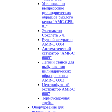
Установка по
выпресcовке
цилиндрических
образцов рыхлого
керна "AMC-CPS-
01"
Экстрактор
Сокслета 5 л.
Ручной сатуратор
AMR-C 6004
Автоматический
сатуратор "AMR-C
6005"
Легкий станок для
выбуривания
цилиндрических
образцов керна
AMR-C 6003
Центрифужный
экстрактор AMR-C
6007
Термоусадочная
трубка
Оборудование для
исследования