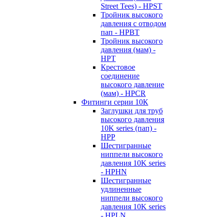
Street Tees) - HPST
Тройник высокого
давления с отводом
пап - HPBT
Тройник высокого
давления (мам) -
HPT
Крестовое
соединение
высокого давление
(мам) - HPCR
Фитинги серии 10К
Заглушки для труб
высокого давления
10K series (пап) -
HPP
Шестигранные
ниппели высокого
давления 10K series
- HPHN
Шестигранные
удлиненные
ниппели высокого
давления 10K series
- HPLN