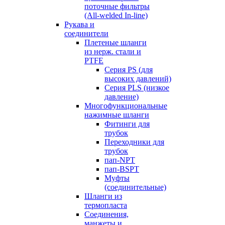
поточные фильтры
(All-welded In-line)
Рукава и
соединители
Плетеные шланги
из нерж. стали и
PTFE
Серия PS (для
высоких давлений)
Серия PLS (низкое
давление)
Многофункциональные
нажимные шланги
Фитинги для
трубок
Переходники для
трубок
пап-NPT
пап-BSPT
Муфты
(соединительные)
Шланги из
термопласта
Соединения,
манжеты и