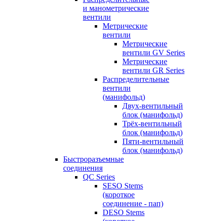
и манометрические
вентили
Метрические
вентили
Метрические
вентили GV Series
Метрические
вентили GR Series
Распределительные
вентили
(манифольд)
Двух-вентильный
блок (манифольд)
Трёх-вентильный
блок (манифольд)
Пяти-вентильный
блок (манифольд)
Быстроразъемные
соединения
QC Series
SESO Stems
(короткое
соединение - пап)
DESO Stems