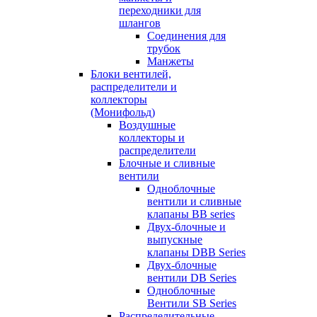
переходники для
шлангов
Соединения для
трубок
Манжеты
Блоки вентилей,
распределители и
коллекторы
(Монифольд)
Воздушные
коллекторы и
распределители
Блочные и сливные
вентили
Одноблочные
вентили и сливные
клапаны BB series
Двух-блочные и
выпускные
клапаны DBB Series
Двух-блочные
вентили DB Series
Одноблочные
Вентили SB Series
Распределительные