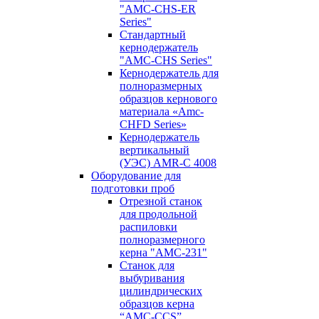
"AMC-CHS-ER
Series"
Стандартный
кернодержатель
"AMC-CHS Series"
Кернодержатель для
полноразмерных
образцов кернового
материала «Amc-
CHFD Series»
Кернодержатель
вертикальный
(УЭС) AMR-C 4008
Оборудование для
подготовки проб
Отрезной станок
для продольной
распиловки
полноразмерного
керна "AMC-231"
Станок для
выбуривания
цилиндрических
образцов керна
“AMC-CCS”