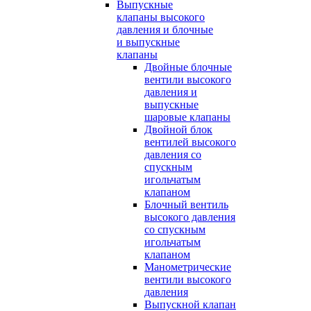
Выпускные
клапаны высокого
давления и блочные
и выпускные
клапаны
Двойные блочные
вентили высокого
давления и
выпускные
шаровые клапаны
Двойной блок
вентилей высокого
давления со
спускным
игольчатым
клапаном
Блочный вентиль
высокого давления
со спускным
игольчатым
клапаном
Манометрические
вентили высокого
давления
Выпускной клапан