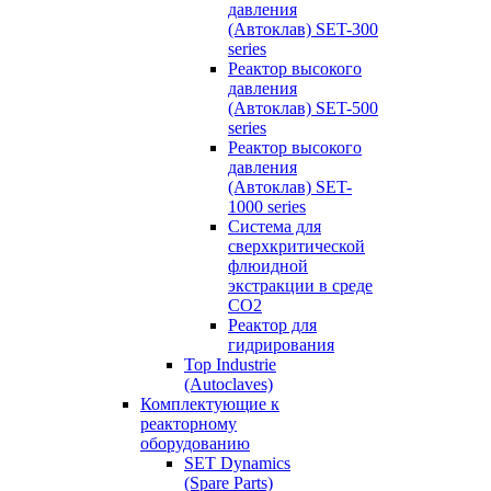
давления
(Автоклав) SET-300
series
Реактор высокого
давления
(Автоклав) SET-500
series
Реактор высокого
давления
(Автоклав) SET-
1000 series
Система для
сверхкритической
флюидной
экстракции в среде
СО2
Реактор для
гидрирования
Top Industrie
(Autoclaves)
Комплектующие к
реакторному
оборудованию
SET Dynamics
(Spare Parts)