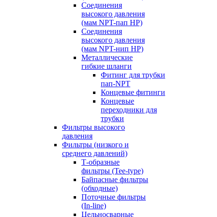
Соединения
высокого давления
(мам NPT-пап HP)
Соединения
высокого давления
(мам NPT-нип HP)
Металлические
гибкие шланги
Фитинг для трубки
пап-NPT
Концевые фитинги
Концевые
переходники для
трубки
Фильтры высокого
давления
Фильтры (низкого и
среднего давлений)
Т-образные
фильтры (Tee-type)
Байпасные фильтры
(обходные)
Поточные фильтры
(In-line)
Цельносварные