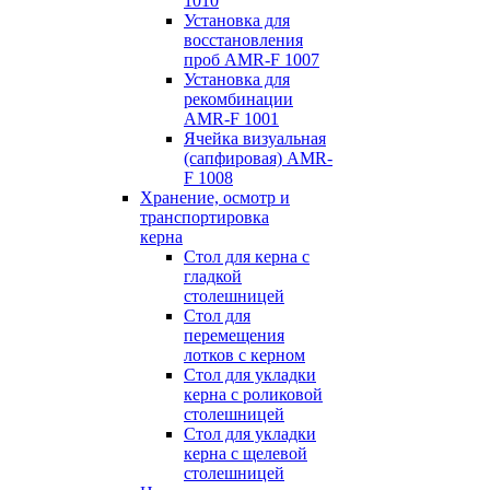
1010
Установка для
восстановления
проб AMR-F 1007
Установка для
рекомбинации
AMR-F 1001
Ячейка визуальная
(сапфировая) AMR-
F 1008
Хранение, осмотр и
транспортировка
керна
Стол для керна с
гладкой
столешницей
Стол для
перемещения
лотков с керном
Стол для укладки
керна с роликовой
столешницей
Стол для укладки
керна с щелевой
столешницей