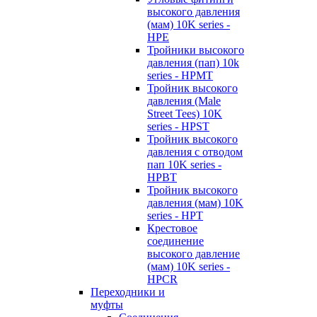
высокого давления
(мам) 10K series -
HPE
Тройники высокого
давления (пап) 10k
series - HPMT
Тройник высокого
давления (Male
Street Tees) 10K
series - HPST
Тройник высокого
давления с отводом
пап 10K series -
HPBT
Тройник высокого
давления (мам) 10K
series - HPT
Крестовое
соединение
высокого давление
(мам) 10K series -
HPCR
Переходники и
муфты