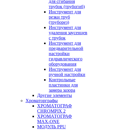
для сгибания
трубок (трубогиб)
Инструмент для
резки труб
(труборез)
Инструмент для
удаления заусенцев
с трубок
Инструмент для
предварительной
настройки
гидравлического
оборудования
Инструмент для
ручной настройки
Контрольные
пластинки для
замера зазора
Другие элементы
Хроматорграфы
ХРОМАТОГРАФ
CHROMPIX 2
ХРОМАТОГРАФ
MAX-ONE
МОДУЛЬ PPU