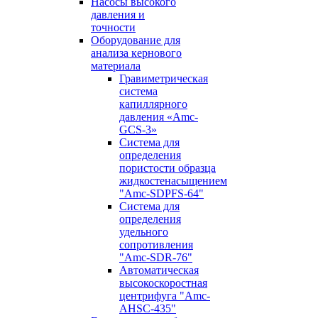
Насосы высокого
давления и
точности
Оборудование для
анализа кернового
материала
Гравиметрическая
система
капиллярного
давления «Amc-
GCS-3»
Система для
определения
пористости образца
жидкостенасыщением
"Amc-SDPFS-64"
Система для
определения
удельного
сопротивления
"Amc-SDR-76"
Автоматическая
высокоскоростная
центрифуга "Amc-
AHSC-435"