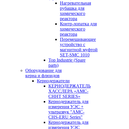
Нагревательная
рубашка для
химического
реактора
Контр-лопатка для
химического
реактора
Перемешивающее
устройство с
магнитной муфтой
SET-SMC 1010
Top Industrie (Spare
parts)
Оборудование для
керна и флюидов
Кернодержатели
КЕРНОДЕРЖАТЕЛЬ
ХАССЛЕРА «AMC-
CHHT SERIES»
Кернодержатель для
измерения УЭС +
ультразвук "AMC-
CHS-ERU Series"
Кернодержатель для
измерения УЭС