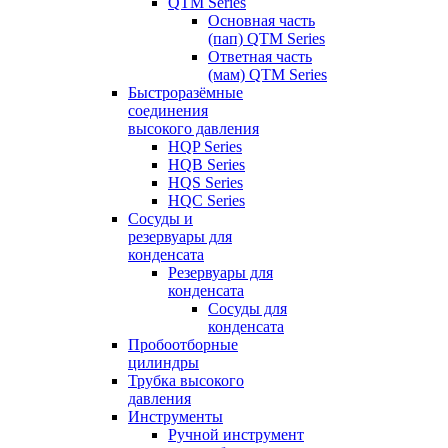
QTM Series
Основная часть
(пап) QTM Series
Ответная часть
(мам) QTM Series
Быстроразёмные
соединения
высокого давления
HQP Series
HQB Series
HQS Series
HQC Series
Сосуды и
резервуары для
конденсата
Резервуары для
конденсата
Сосуды для
конденсата
Пробоотборные
цилиндры
Трубка высокого
давления
Инструменты
Ручной инструмент