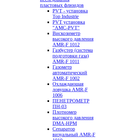
пластовых флюидов
PVT - установка
Top Industrie
PVT установка
"AMC-PVT"
Вискозиметр
высокого давления
AMR-F 1012
Газбустер (система
подготовки газа)
AMR-F 1011
Газометр
автоматический
AMR-F 1002
Охлаждающая
ловушка AMR-F
1006
ПЕНЕТРОМЕТР
ПН-03
Плотномер
высокого давления
DMA-HPM
Сепаратор
визуальный AMR-F