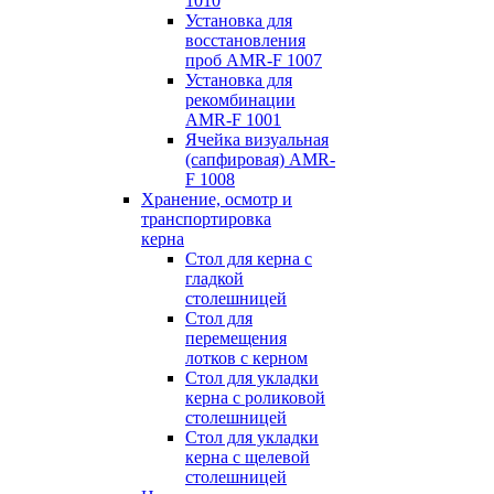
1010
Установка для
восстановления
проб AMR-F 1007
Установка для
рекомбинации
AMR-F 1001
Ячейка визуальная
(сапфировая) AMR-
F 1008
Хранение, осмотр и
транспортировка
керна
Стол для керна с
гладкой
столешницей
Стол для
перемещения
лотков с керном
Стол для укладки
керна с роликовой
столешницей
Стол для укладки
керна с щелевой
столешницей