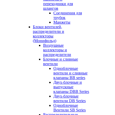
переходники для
шлангов
Соединения для
трубок
Манжеты
Блоки вентилей,
распределители и
коллекторы
(Монифольд)
Воздушные
коллекторы и
распределители
Блочные и сливные
вентили
Одноблочные
вентили и сливные
клапаны BB series
Двух-блочные и
выпускные
клапаны DBB Series
Двух-блочные
вентили DB Series
Одноблочные
Вентили SB Series
Распределительные