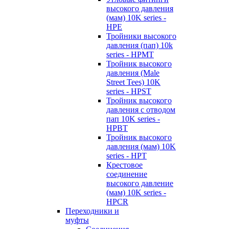
высокого давления
(мам) 10K series -
HPE
Тройники высокого
давления (пап) 10k
series - HPMT
Тройник высокого
давления (Male
Street Tees) 10K
series - HPST
Тройник высокого
давления с отводом
пап 10K series -
HPBT
Тройник высокого
давления (мам) 10K
series - HPT
Крестовое
соединение
высокого давление
(мам) 10K series -
HPCR
Переходники и
муфты