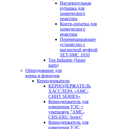
Нагревательная
рубашка для
химического
реактора
Контр-лопатка для
химического
реактора
Перемешивающее
устройство с
магнитной муфтой
SET-SMC 1010
Top Industrie (Spare
parts)
Оборудование для
керна и флюидов
Кернодержатели
КЕРНОДЕРЖАТЕЛЬ
ХАССЛЕРА «AMC-
CHHT SERIES»
Кернодержатель для
измерения УЭС +
ультразвук "AMC-
CHS-ERU Series"
Кернодержатель для
измерения УЭС