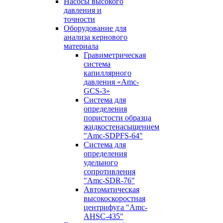
Насосы высокого
давления и
точности
Оборудование для
анализа кернового
материала
Гравиметрическая
система
капиллярного
давления «Amc-
GCS-3»
Система для
определения
пористости образца
жидкостенасыщением
"Amc-SDPFS-64"
Система для
определения
удельного
сопротивления
"Amc-SDR-76"
Автоматическая
высокоскоростная
центрифуга "Amc-
AHSC-435"