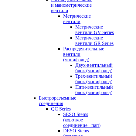
и манометрические
вентили
Метрические
вентили
Метрические
вентили GV Series
Метрические
вентили GR Series
Распределительные
вентили
(манифольд)
Двух-вентильный
блок (манифольд)
Трёх-вентильный
блок (манифольд)
Пяти-вентильный
блок (манифольд)
Быстроразъемные
соединения
QC Series
SESO Stems
(короткое
соединение - пап)
DESO Stems