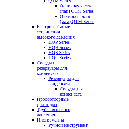
QTM Series
Основная часть
(пап) QTM Series
Ответная часть
(мам) QTM Series
Быстроразёмные
соединения
высокого давления
HQP Series
HQB Series
HQS Series
HQC Series
Сосуды и
резервуары для
конденсата
Резервуары для
конденсата
Сосуды для
конденсата
Пробоотборные
цилиндры
Трубка высокого
давления
Инструменты
Ручной инструмент