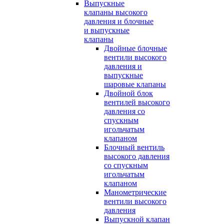
Выпускные
клапаны высокого
давления и блочные
и выпускные
клапаны
Двойные блочные
вентили высокого
давления и
выпускные
шаровые клапаны
Двойной блок
вентилей высокого
давления со
спускным
игольчатым
клапаном
Блочный вентиль
высокого давления
со спускным
игольчатым
клапаном
Манометрические
вентили высокого
давления
Выпускной клапан