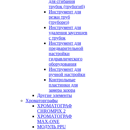
для сгибания
трубок (трубогиб)
Инструмент для
резки труб
(труборез)
Инструмент для
удаления заусенцев
с трубок
Инструмент для
предварительной
настройки
гидравлического
оборудования
Инструмент для
ручной настройки
Контрольные
пластинки для
замера зазора
Другие элементы
Хроматорграфы
ХРОМАТОГРАФ
CHROMPIX 2
ХРОМАТОГРАФ
MAX-ONE
МОДУЛЬ PPU