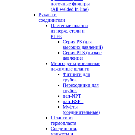
поточные фильтры
(All-welded In-line)
Рукава и
соединители
Плетеные шланги
из нерж. стали и
PTFE
Серия PS (для
высоких давлений)
Серия PLS (низкое
давление)
Многофункциональные
нажимные шланги
Фитинги для
трубок
Переходники для
трубок
пап-NPT
пап-BSPT
Муфты
(соединительные)
Шланги из
термопласта
Соединения,
манжеты и