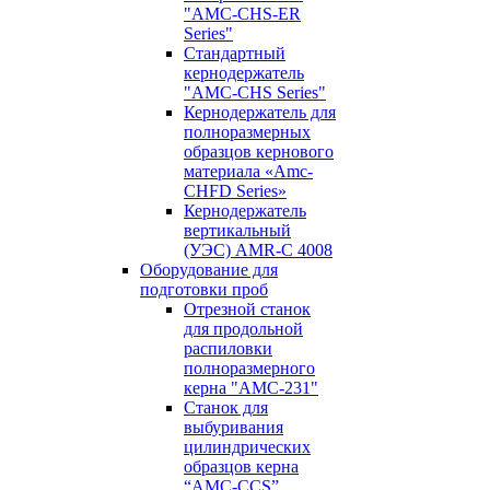
"AMC-CHS-ER
Series"
Стандартный
кернодержатель
"AMC-CHS Series"
Кернодержатель для
полноразмерных
образцов кернового
материала «Amc-
CHFD Series»
Кернодержатель
вертикальный
(УЭС) AMR-C 4008
Оборудование для
подготовки проб
Отрезной станок
для продольной
распиловки
полноразмерного
керна "AMC-231"
Станок для
выбуривания
цилиндрических
образцов керна
“AMC-CCS”