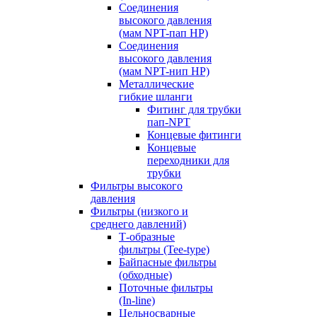
Соединения
высокого давления
(мам NPT-пап HP)
Соединения
высокого давления
(мам NPT-нип HP)
Металлические
гибкие шланги
Фитинг для трубки
пап-NPT
Концевые фитинги
Концевые
переходники для
трубки
Фильтры высокого
давления
Фильтры (низкого и
среднего давлений)
Т-образные
фильтры (Tee-type)
Байпасные фильтры
(обходные)
Поточные фильтры
(In-line)
Цельносварные