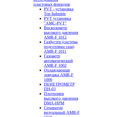
пластовых флюидов
PVT - установка
Top Industrie
PVT установка
"AMC-PVT"
Вискозиметр
высокого давления
AMR-F 1012
Газбустер (система
подготовки газа)
AMR-F 1011
Газометр
автоматический
AMR-F 1002
Охлаждающая
ловушка AMR-F
1006
ПЕНЕТРОМЕТР
ПН-03
Плотномер
высокого давления
DMA-HPM
Сепаратор
визуальный AMR-F