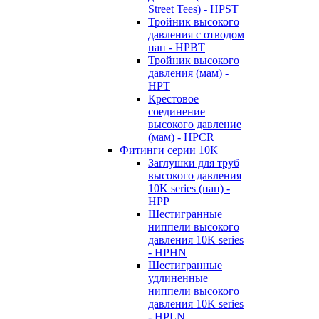
Street Tees) - HPST
Тройник высокого
давления с отводом
пап - HPBT
Тройник высокого
давления (мам) -
HPT
Крестовое
соединение
высокого давление
(мам) - HPCR
Фитинги серии 10К
Заглушки для труб
высокого давления
10K series (пап) -
HPP
Шестигранные
ниппели высокого
давления 10K series
- HPHN
Шестигранные
удлиненные
ниппели высокого
давления 10K series
- HPLN