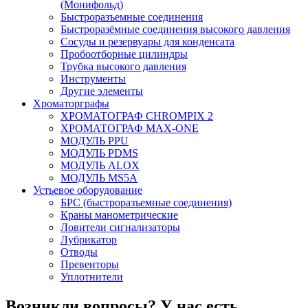
(Монифольд)
Быстроразъемные соединения
Быстроразёмные соединения высокого давления
Сосуды и резервуары для конденсата
Пробоотборные цилиндры
Трубка высокого давления
Инструменты
Другие элементы
Хроматорграфы
ХРОМАТОГРАФ CHROMPIX 2
ХРОМАТОГРАФ MAX-ONE
МОДУЛЬ PPU
МОДУЛЬ PDMS
МОДУЛЬ ALOX
МОДУЛЬ MS5A
Устьевое оборудование
БРС (быстроразъемные соединения)
Краны манометрические
Ловители сигнализаторы
Лубрикатор
Отводы
Превенторы
Уплотнители
Возникли вопросы?
У нас есть