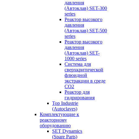
давления
(Автоклав) SET-300
series
Реактор высокого
давления
(Автоклав) SET-500
series
Реактор высокого
давления
(Автоклав) SET-
1000 series
Система для
сверхкритической
флюидной
экстракции в среде
СО2
Реактор для
гидрирования
Top Industrie
(Autoclaves)
Комплектующие к
реакторному
оборудованию
SET Dynamics
(Spare Parts)