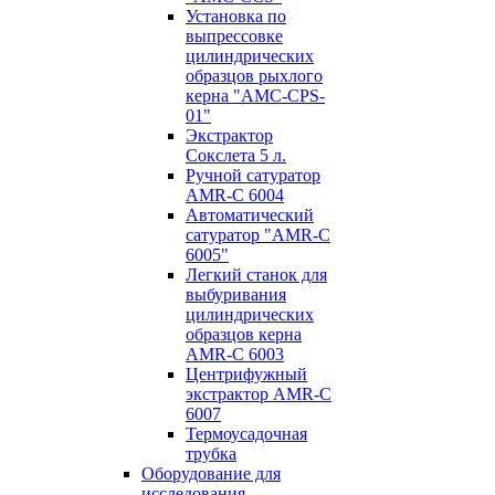
Установка по
выпресcовке
цилиндрических
образцов рыхлого
керна "AMC-CPS-
01"
Экстрактор
Сокслета 5 л.
Ручной сатуратор
AMR-C 6004
Автоматический
сатуратор "AMR-C
6005"
Легкий станок для
выбуривания
цилиндрических
образцов керна
AMR-C 6003
Центрифужный
экстрактор AMR-C
6007
Термоусадочная
трубка
Оборудование для
исследования