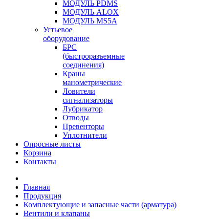
МОДУЛЬ PDMS
МОДУЛЬ ALOX
МОДУЛЬ MS5A
Устьевое
оборудование
БРС
(быстроразъемные
соединения)
Краны
манометрические
Ловители
сигнализаторы
Лубрикатор
Отводы
Превенторы
Уплотнители
Опросные листы
Корзина
Контакты
Главная
Продукция
Комплектующие и запасные части (арматура)
Вентили и клапаны