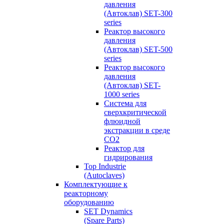
давления
(Автоклав) SET-300
series
Реактор высокого
давления
(Автоклав) SET-500
series
Реактор высокого
давления
(Автоклав) SET-
1000 series
Система для
сверхкритической
флюидной
экстракции в среде
СО2
Реактор для
гидрирования
Top Industrie
(Autoclaves)
Комплектующие к
реакторному
оборудованию
SET Dynamics
(Spare Parts)