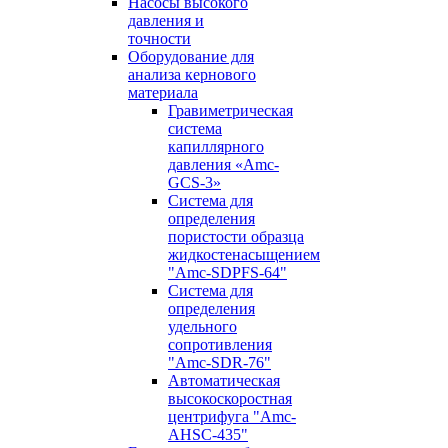
Насосы высокого
давления и
точности
Оборудование для
анализа кернового
материала
Гравиметрическая
система
капиллярного
давления «Amc-
GCS-3»
Система для
определения
пористости образца
жидкостенасыщением
"Amc-SDPFS-64"
Система для
определения
удельного
сопротивления
"Amc-SDR-76"
Автоматическая
высокоскоростная
центрифуга "Amc-
AHSC-435"