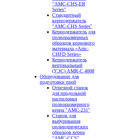
"AMC-CHS-ER
Series"
Стандартный
кернодержатель
"AMC-CHS Series"
Кернодержатель для
полноразмерных
образцов кернового
материала «Amc-
CHFD Series»
Кернодержатель
вертикальный
(УЭС) AMR-C 4008
Оборудование для
подготовки проб
Отрезной станок
для продольной
распиловки
полноразмерного
керна "AMC-231"
Станок для
выбуривания
цилиндрических
образцов керна
“AMC-CCS”