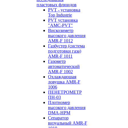
пластовых флюидов
PVT - установка
Top Industrie
PVT установка
"AMC-PVT"
Вискозиметр
высокого давления
AMR-F 1012
Газбустер (система
подготовки газа)
AMR-F 1011
Газометр
автоматический
AMR-F 1002
Охлаждающая
ловушка AMR-F
1006
ПЕНЕТРОМЕТР
ПН-03
Плотномер
высокого давления
DMA-HPM
Сепаратор
визуальный AMR-F