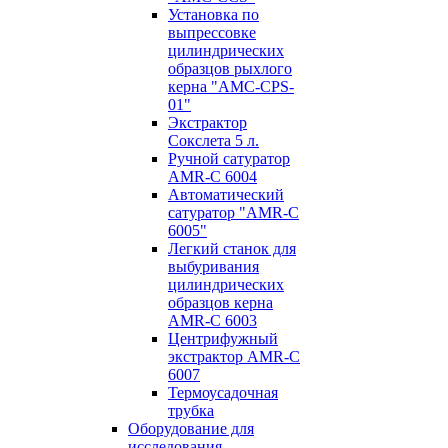
Установка по
выпресcовке
цилиндрических
образцов рыхлого
керна "AMC-CPS-
01"
Экстрактор
Сокслета 5 л.
Ручной сатуратор
AMR-C 6004
Автоматический
сатуратор "AMR-C
6005"
Легкий станок для
выбуривания
цилиндрических
образцов керна
AMR-C 6003
Центрифужный
экстрактор AMR-C
6007
Термоусадочная
трубка
Оборудование для
исследования