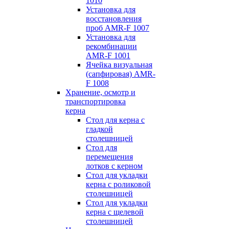
1010
Установка для
восстановления
проб AMR-F 1007
Установка для
рекомбинации
AMR-F 1001
Ячейка визуальная
(сапфировая) AMR-
F 1008
Хранение, осмотр и
транспортировка
керна
Стол для керна с
гладкой
столешницей
Стол для
перемещения
лотков с керном
Стол для укладки
керна с роликовой
столешницей
Стол для укладки
керна с щелевой
столешницей