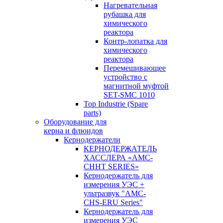
Нагревательная
рубашка для
химического
реактора
Контр-лопатка для
химического
реактора
Перемешивающее
устройство с
магнитной муфтой
SET-SMC 1010
Top Industrie (Spare
parts)
Оборудование для
керна и флюидов
Кернодержатели
КЕРНОДЕРЖАТЕЛЬ
ХАССЛЕРА «AMC-
CHHT SERIES»
Кернодержатель для
измерения УЭС +
ультразвук "AMC-
CHS-ERU Series"
Кернодержатель для
измерения УЭС