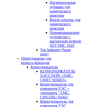
Нагревательная
рубашка для
химического
реактора
Контр-лопатка для
химического
реактора
Перемешивающее
устройство с
магнитной муфтой
SET-SMC 1010
Top Industrie (Spare
parts)
Оборудование для
керна и флюидов
Кернодержатели
КЕРНОДЕРЖАТЕЛЬ
ХАССЛЕРА «AMC-
CHHT SERIES»
Кернодержатель для
измерения УЭС +
ультразвук "AMC-
CHS-ERU Series"
Кернодержатель для
измерения УЭС