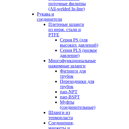
поточные фильтры
(All-welded In-line)
Рукава и
соединители
Плетеные шланги
из нерж. стали и
PTFE
Серия PS (для
высоких давлений)
Серия PLS (низкое
давление)
Многофункциональные
нажимные шланги
Фитинги для
трубок
Переходники для
трубок
пап-NPT
пап-BSPT
Муфты
(соединительные)
Шланги из
термопласта
Соединения,
манжеты и