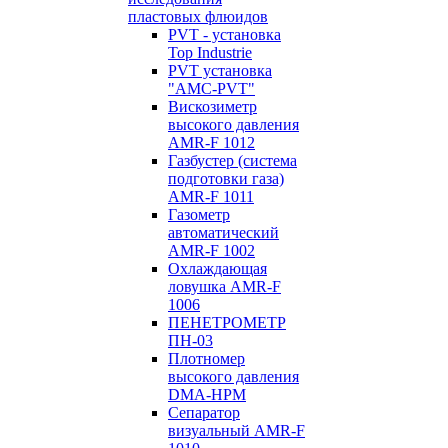
пластовых флюидов
PVT - установка
Top Industrie
PVT установка
"AMC-PVT"
Вискозиметр
высокого давления
AMR-F 1012
Газбустер (система
подготовки газа)
AMR-F 1011
Газометр
автоматический
AMR-F 1002
Охлаждающая
ловушка AMR-F
1006
ПЕНЕТРОМЕТР
ПН-03
Плотномер
высокого давления
DMA-HPM
Сепаратор
визуальный AMR-F