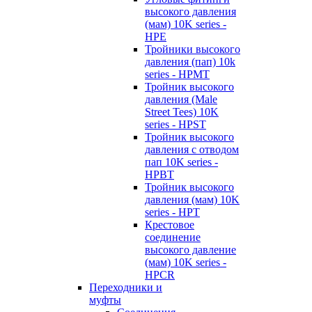
высокого давления
(мам) 10K series -
HPE
Тройники высокого
давления (пап) 10k
series - HPMT
Тройник высокого
давления (Male
Street Tees) 10K
series - HPST
Тройник высокого
давления с отводом
пап 10K series -
HPBT
Тройник высокого
давления (мам) 10K
series - HPT
Крестовое
соединение
высокого давление
(мам) 10K series -
HPCR
Переходники и
муфты