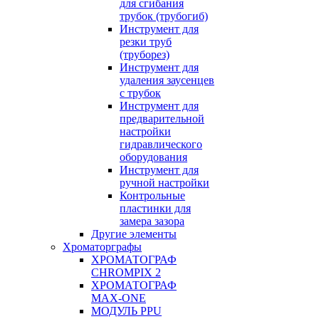
для сгибания
трубок (трубогиб)
Инструмент для
резки труб
(труборез)
Инструмент для
удаления заусенцев
с трубок
Инструмент для
предварительной
настройки
гидравлического
оборудования
Инструмент для
ручной настройки
Контрольные
пластинки для
замера зазора
Другие элементы
Хроматорграфы
ХРОМАТОГРАФ
CHROMPIX 2
ХРОМАТОГРАФ
MAX-ONE
МОДУЛЬ PPU