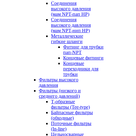
Соединения
высокого давления
(мам NPT-пап HP)
Соединения
высокого давления
(мам NPT-нип HP)
Металлические
гибкие шланги
Фитинг для трубки
пап-NPT
Концевые фитинги
Концевые
переходники для
трубки
Фильтры высокого
давления
Фильтры (низкого и
среднего давлений)
Т-образные
фильтры (Tee-type)
Байпасные фильтры
(обходные)
Поточные фильтры
(In-line)
Цельносварные