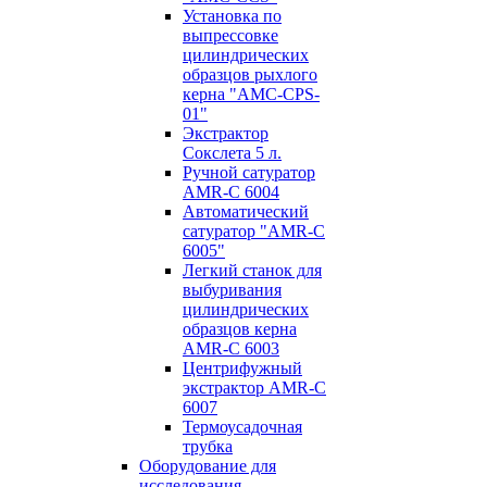
Установка по
выпресcовке
цилиндрических
образцов рыхлого
керна "AMC-CPS-
01"
Экстрактор
Сокслета 5 л.
Ручной сатуратор
AMR-C 6004
Автоматический
сатуратор "AMR-C
6005"
Легкий станок для
выбуривания
цилиндрических
образцов керна
AMR-C 6003
Центрифужный
экстрактор AMR-C
6007
Термоусадочная
трубка
Оборудование для
исследования