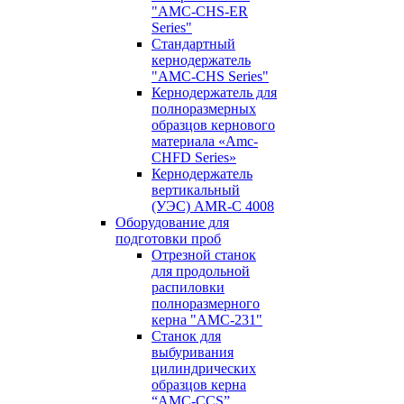
"AMC-CHS-ER
Series"
Стандартный
кернодержатель
"AMC-CHS Series"
Кернодержатель для
полноразмерных
образцов кернового
материала «Amc-
CHFD Series»
Кернодержатель
вертикальный
(УЭС) AMR-C 4008
Оборудование для
подготовки проб
Отрезной станок
для продольной
распиловки
полноразмерного
керна "AMC-231"
Станок для
выбуривания
цилиндрических
образцов керна
“AMC-CCS”