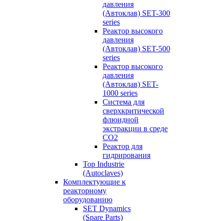
давления
(Автоклав) SET-300
series
Реактор высокого
давления
(Автоклав) SET-500
series
Реактор высокого
давления
(Автоклав) SET-
1000 series
Система для
сверхкритической
флюидной
экстракции в среде
СО2
Реактор для
гидрирования
Top Industrie
(Autoclaves)
Комплектующие к
реакторному
оборудованию
SET Dynamics
(Spare Parts)