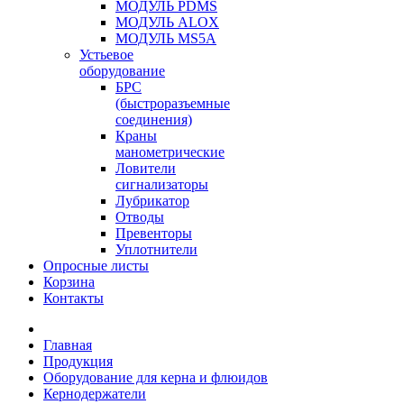
МОДУЛЬ PDMS
МОДУЛЬ ALOX
МОДУЛЬ MS5A
Устьевое
оборудование
БРС
(быстроразъемные
соединения)
Краны
манометрические
Ловители
сигнализаторы
Лубрикатор
Отводы
Превенторы
Уплотнители
Опросные листы
Корзина
Контакты
Главная
Продукция
Оборудование для керна и флюидов
Кернодержатели