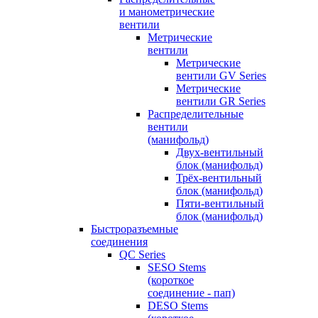
и манометрические
вентили
Метрические
вентили
Метрические
вентили GV Series
Метрические
вентили GR Series
Распределительные
вентили
(манифольд)
Двух-вентильный
блок (манифольд)
Трёх-вентильный
блок (манифольд)
Пяти-вентильный
блок (манифольд)
Быстроразъемные
соединения
QC Series
SESO Stems
(короткое
соединение - пап)
DESO Stems