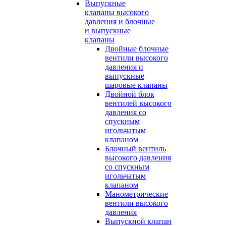
Выпускные
клапаны высокого
давления и блочные
и выпускные
клапаны
Двойные блочные
вентили высокого
давления и
выпускные
шаровые клапаны
Двойной блок
вентилей высокого
давления со
спускным
игольчатым
клапаном
Блочный вентиль
высокого давления
со спускным
игольчатым
клапаном
Манометрические
вентили высокого
давления
Выпускной клапан