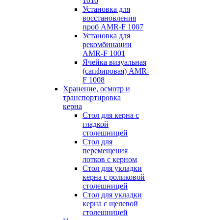
1010
Установка для
восстановления
проб AMR-F 1007
Установка для
рекомбинации
AMR-F 1001
Ячейка визуальная
(сапфировая) AMR-
F 1008
Хранение, осмотр и
транспортировка
керна
Стол для керна с
гладкой
столешницей
Стол для
перемещения
лотков с керном
Стол для укладки
керна с роликовой
столешницей
Стол для укладки
керна с щелевой
столешницей