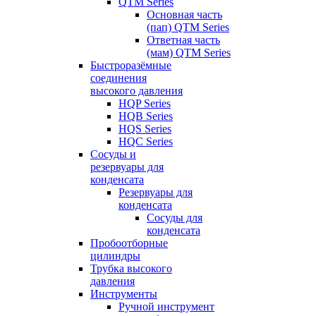
QTM Series
Основная часть
(пап) QTM Series
Ответная часть
(мам) QTM Series
Быстроразёмные
соединения
высокого давления
HQP Series
HQB Series
HQS Series
HQC Series
Сосуды и
резервуары для
конденсата
Резервуары для
конденсата
Сосуды для
конденсата
Пробоотборные
цилиндры
Трубка высокого
давления
Инструменты
Ручной инструмент