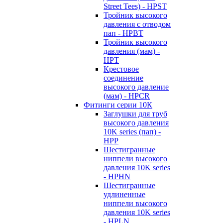
Street Tees) - HPST
Тройник высокого
давления с отводом
пап - HPBT
Тройник высокого
давления (мам) -
HPT
Крестовое
соединение
высокого давление
(мам) - HPCR
Фитинги серии 10К
Заглушки для труб
высокого давления
10K series (пап) -
HPP
Шестигранные
ниппели высокого
давления 10K series
- HPHN
Шестигранные
удлиненные
ниппели высокого
давления 10K series
- HPLN