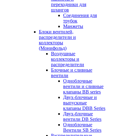
переходники для
шлангов
Соединения для
трубок
Манжеты
Блоки вентилей,
распределители и
коллекторы
(Монифольд)
Воздушные
коллекторы и
распределители
Блочные и сливные
вентили
Одноблочные
вентили и сливные
клапаны BB series
Двух-блочные и
выпускные
клапаны DBB Series
Двух-блочные
вентили DB Series
Одноблочные
Вентили SB Series
Распределительные