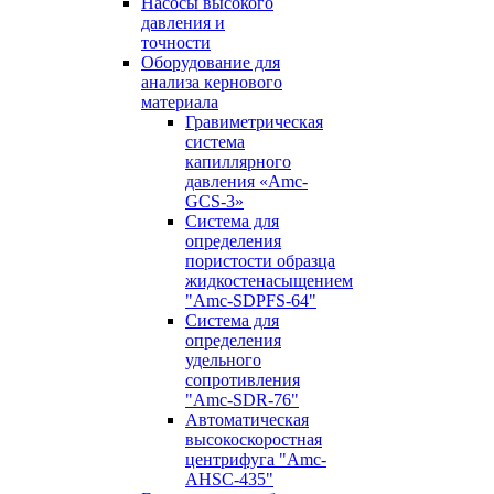
Насосы высокого
давления и
точности
Оборудование для
анализа кернового
материала
Гравиметрическая
система
капиллярного
давления «Amc-
GCS-3»
Система для
определения
пористости образца
жидкостенасыщением
"Amc-SDPFS-64"
Система для
определения
удельного
сопротивления
"Amc-SDR-76"
Автоматическая
высокоскоростная
центрифуга "Amc-
AHSC-435"