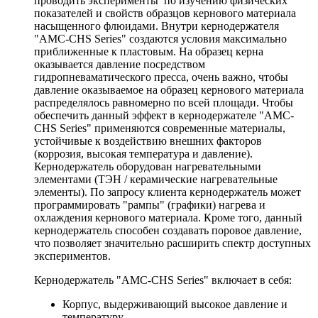
проводить эксперименты по изучению физических
показателей и свойств образцов кернового материала
насыщенного флюидами. Внутри кернодержателя
"AMC-CHS Series" создаются условия максимально
приближенные к пластовым. На образец керна
оказывается давление посредством
гидропневаматического пресса, очень важно, чтобы
давление оказываемое на образец кернового материала
распределялось равномерно по всей площади. Чтобы
обеспечить данный эффект в кернодержателе "AMC-
CHS Series" применяются современные материалы,
устойчивые к воздействию внешних факторов
(коррозия, высокая температура и давление).
Кернодержатель оборудован нагревательными
элементами (ТЭН / керамические нагревательные
элементы). По запросу клиента кернодержатель может
программировать "рампы" (графики) нагрева и
охлаждения кернового материала. Кроме того, данный
кернодержатель способен создавать поровое давление,
что позволяет значительно расширить спектр доступных
экспериментов.
Кернодержатель "AMC-CHS Series" включает в себя:
Корпус, выдерживающий высокое давление и
температуру.