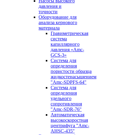
Насосы высокого
давления и
точности
Оборудование для
анализа кернового
материала
Гравиметрическая
система
капиллярного
давления «Amc-
GCS-3»
Система для
определения
пористости образца
жидкостенасыщением
"Amc-SDPFS-64"
Система для
определения
удельного
сопротивления
"Amc-SDR-76"
Автоматическая
высокоскоростная
центрифуга "Amc-
AHSC-435"