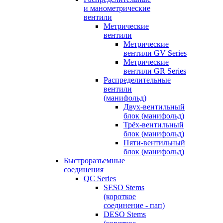
и манометрические
вентили
Метрические
вентили
Метрические
вентили GV Series
Метрические
вентили GR Series
Распределительные
вентили
(манифольд)
Двух-вентильный
блок (манифольд)
Трёх-вентильный
блок (манифольд)
Пяти-вентильный
блок (манифольд)
Быстроразъемные
соединения
QC Series
SESO Stems
(короткое
соединение - пап)
DESO Stems