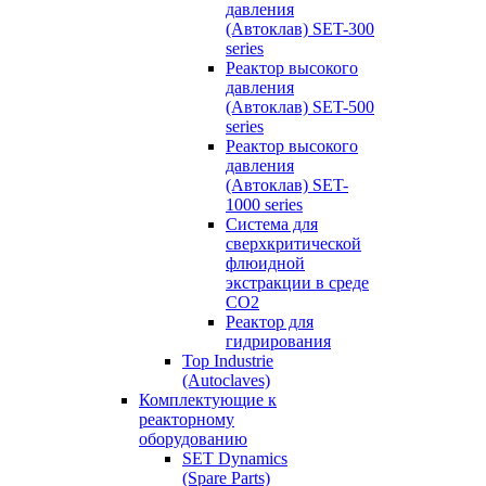
давления
(Автоклав) SET-300
series
Реактор высокого
давления
(Автоклав) SET-500
series
Реактор высокого
давления
(Автоклав) SET-
1000 series
Система для
сверхкритической
флюидной
экстракции в среде
СО2
Реактор для
гидрирования
Top Industrie
(Autoclaves)
Комплектующие к
реакторному
оборудованию
SET Dynamics
(Spare Parts)