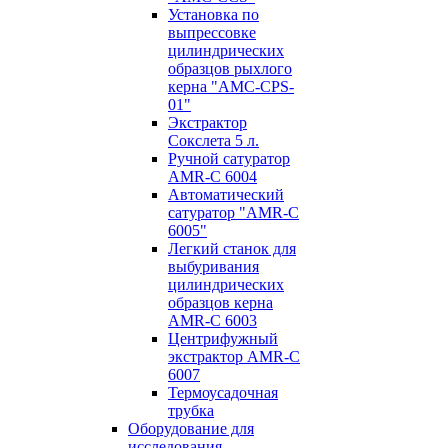
Установка по
выпресcовке
цилиндрических
образцов рыхлого
керна "AMC-CPS-
01"
Экстрактор
Сокслета 5 л.
Ручной сатуратор
AMR-C 6004
Автоматический
сатуратор "AMR-C
6005"
Легкий станок для
выбуривания
цилиндрических
образцов керна
AMR-C 6003
Центрифужный
экстрактор AMR-C
6007
Термоусадочная
трубка
Оборудование для
исследования