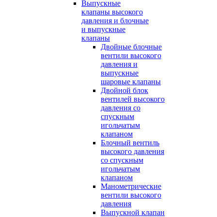
Выпускные
клапаны высокого
давления и блочные
и выпускные
клапаны
Двойные блочные
вентили высокого
давления и
выпускные
шаровые клапаны
Двойной блок
вентилей высокого
давления со
спускным
игольчатым
клапаном
Блочный вентиль
высокого давления
со спускным
игольчатым
клапаном
Манометрические
вентили высокого
давления
Выпускной клапан