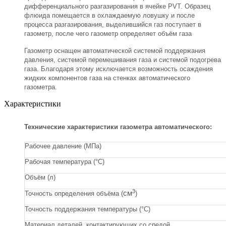
дифференциального разгазирования в ячейке PVT. Образец
флюида помещается в охлаждаемую ловушку и после
процесса разгазирования, выделившийся газ поступает в
газометр, после чего газометр определяет объём газа
Газометр оснащен автоматической системой поддержания
давления, системой перемешивания газа и системой подогрева
газа. Благодаря этому исключается возможность осаждения
жидких компонентов газа на стенках автоматического
газометра.
Характеристики
Технические характеристики газометра автоматического:
Рабочее давление (МПа)
Рабочая температура (
°С
)
Объём (л)
3
см
Точность определения объёма (
)
Точность поддержания температуры
(
°С
)
Материал деталей, контактирующих со средой