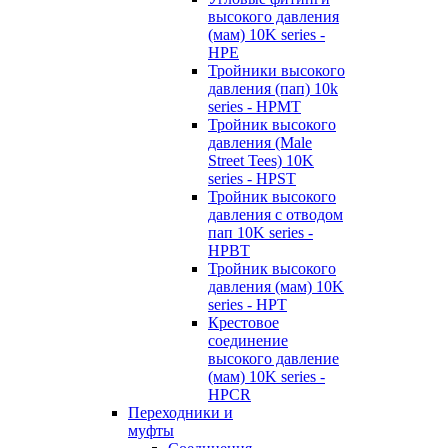
высокого давления
(мам) 10K series -
HPE
Тройники высокого
давления (пап) 10k
series - HPMT
Тройник высокого
давления (Male
Street Tees) 10K
series - HPST
Тройник высокого
давления с отводом
пап 10K series -
HPBT
Тройник высокого
давления (мам) 10K
series - HPT
Крестовое
соединение
высокого давление
(мам) 10K series -
HPCR
Переходники и
муфты