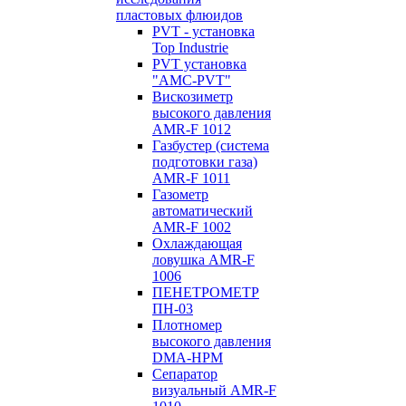
пластовых флюидов
PVT - установка
Top Industrie
PVT установка
"AMC-PVT"
Вискозиметр
высокого давления
AMR-F 1012
Газбустер (система
подготовки газа)
AMR-F 1011
Газометр
автоматический
AMR-F 1002
Охлаждающая
ловушка AMR-F
1006
ПЕНЕТРОМЕТР
ПН-03
Плотномер
высокого давления
DMA-HPM
Сепаратор
визуальный AMR-F