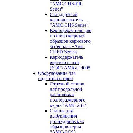
"AMC-CHS-ER
Series"
Стандартный
кернодержатель
"AMC-CHS Series"
Кернодержатель для
полноразмерных
образцов кернового
материала «Amc-
CHFD Series»
Кернодержатель
вертикальный
(УЭС) AMR-C 4008
Оборудование для
подготовки проб
Отрезной станок
для продольной
распиловки
полноразмерного
керна "AMC-231"
Станок для
выбуривания
цилиндрических
образцов керна
“AMC-CCS”