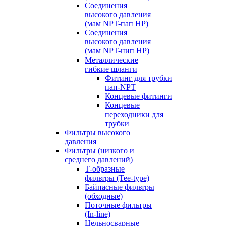
Соединения
высокого давления
(мам NPT-пап HP)
Соединения
высокого давления
(мам NPT-нип HP)
Металлические
гибкие шланги
Фитинг для трубки
пап-NPT
Концевые фитинги
Концевые
переходники для
трубки
Фильтры высокого
давления
Фильтры (низкого и
среднего давлений)
Т-образные
фильтры (Tee-type)
Байпасные фильтры
(обходные)
Поточные фильтры
(In-line)
Цельносварные