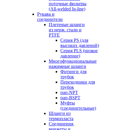
поточные фильтры
(All-welded In-line)
Рукава и
соединители
Плетеные шланги
из нерж. стали и
PTFE
Серия PS (для
высоких давлений)
Серия PLS (низкое
давление)
Многофункциональные
нажимные шланги
Фитинги для
трубок
Переходники для
трубок
пап-NPT
пап-BSPT
Муфты
(соединительные)
Шланги из
термопласта
Соединения,
манжеты и