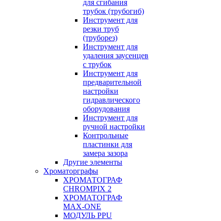
для сгибания
трубок (трубогиб)
Инструмент для
резки труб
(труборез)
Инструмент для
удаления заусенцев
с трубок
Инструмент для
предварительной
настройки
гидравлического
оборудования
Инструмент для
ручной настройки
Контрольные
пластинки для
замера зазора
Другие элементы
Хроматорграфы
ХРОМАТОГРАФ
CHROMPIX 2
ХРОМАТОГРАФ
MAX-ONE
МОДУЛЬ PPU