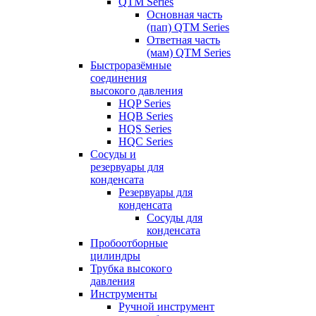
QTM Series
Основная часть
(пап) QTM Series
Ответная часть
(мам) QTM Series
Быстроразёмные
соединения
высокого давления
HQP Series
HQB Series
HQS Series
HQC Series
Сосуды и
резервуары для
конденсата
Резервуары для
конденсата
Сосуды для
конденсата
Пробоотборные
цилиндры
Трубка высокого
давления
Инструменты
Ручной инструмент