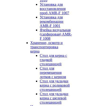
1010
Установка для
восстановления
проб AMR-F 1007
Установка для
рекомбинации
AMR-F 1001
Ячейка визуальная
(сапфировая) AMR-
F 1008
Хранение, осмотр и
транспортировка
керна
Стол для керна с
гладкой
столешницей
Стол для
перемещения
лотков с керном
Стол для укладки
керна с роликовой
столешницей
Стол для укладки
керна с щелевой
столешницей