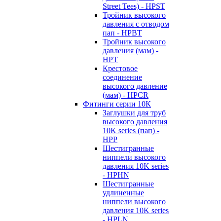
Street Tees) - HPST
Тройник высокого
давления с отводом
пап - HPBT
Тройник высокого
давления (мам) -
HPT
Крестовое
соединение
высокого давление
(мам) - HPCR
Фитинги серии 10К
Заглушки для труб
высокого давления
10K series (пап) -
HPP
Шестигранные
ниппели высокого
давления 10K series
- HPHN
Шестигранные
удлиненные
ниппели высокого
давления 10K series
- HPLN