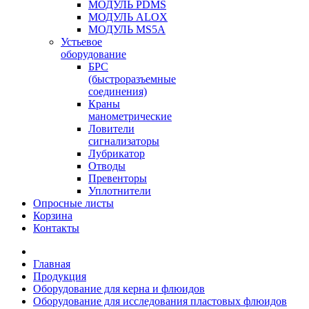
МОДУЛЬ PDMS
МОДУЛЬ ALOX
МОДУЛЬ MS5A
Устьевое
оборудование
БРС
(быстроразъемные
соединения)
Краны
манометрические
Ловители
сигнализаторы
Лубрикатор
Отводы
Превенторы
Уплотнители
Опросные листы
Корзина
Контакты
Главная
Продукция
Оборудование для керна и флюидов
Оборудование для исследования пластовых флюидов