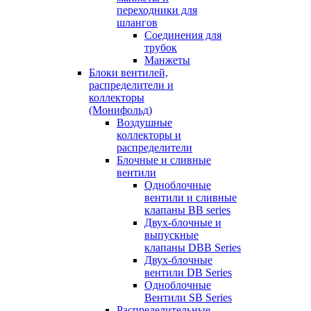
переходники для
шлангов
Соединения для
трубок
Манжеты
Блоки вентилей,
распределители и
коллекторы
(Монифольд)
Воздушные
коллекторы и
распределители
Блочные и сливные
вентили
Одноблочные
вентили и сливные
клапаны BB series
Двух-блочные и
выпускные
клапаны DBB Series
Двух-блочные
вентили DB Series
Одноблочные
Вентили SB Series
Распределительные