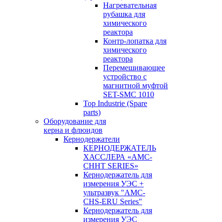
Нагревательная
рубашка для
химического
реактора
Контр-лопатка для
химического
реактора
Перемешивающее
устройство с
магнитной муфтой
SET-SMC 1010
Top Industrie (Spare
parts)
Оборудование для
керна и флюидов
Кернодержатели
КЕРНОДЕРЖАТЕЛЬ
ХАССЛЕРА «AMC-
CHHT SERIES»
Кернодержатель для
измерения УЭС +
ультразвук "AMC-
CHS-ERU Series"
Кернодержатель для
измерения УЭС