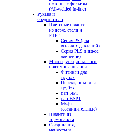
поточные фильтры
(All-welded In-line)
Рукава и
соединители
Плетеные шланги
из нерж. стали и
PTFE
Серия PS (для
высоких давлений)
Серия PLS (низкое
давление)
Многофункциональные
нажимные шланги
Фитинги для
трубок
Переходники для
трубок
пап-NPT
пап-BSPT
Муфты
(соединительные)
Шланги из
термопласта
Соединения,
манжеты и