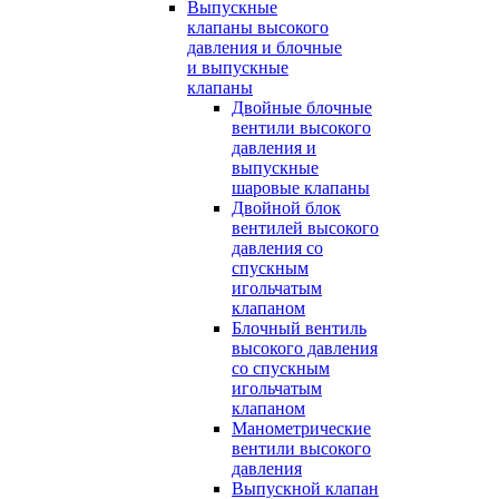
Выпускные
клапаны высокого
давления и блочные
и выпускные
клапаны
Двойные блочные
вентили высокого
давления и
выпускные
шаровые клапаны
Двойной блок
вентилей высокого
давления со
спускным
игольчатым
клапаном
Блочный вентиль
высокого давления
со спускным
игольчатым
клапаном
Манометрические
вентили высокого
давления
Выпускной клапан