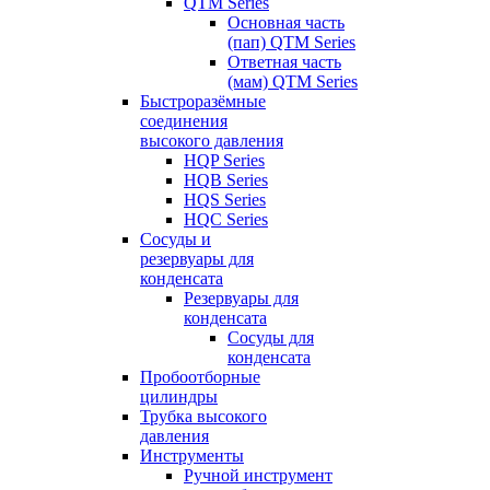
QTM Series
Основная часть
(пап) QTM Series
Ответная часть
(мам) QTM Series
Быстроразёмные
соединения
высокого давления
HQP Series
HQB Series
HQS Series
HQC Series
Сосуды и
резервуары для
конденсата
Резервуары для
конденсата
Сосуды для
конденсата
Пробоотборные
цилиндры
Трубка высокого
давления
Инструменты
Ручной инструмент