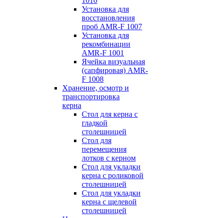
1010
Установка для
восстановления
проб AMR-F 1007
Установка для
рекомбинации
AMR-F 1001
Ячейка визуальная
(сапфировая) AMR-
F 1008
Хранение, осмотр и
транспортировка
керна
Стол для керна с
гладкой
столешницей
Стол для
перемещения
лотков с керном
Стол для укладки
керна с роликовой
столешницей
Стол для укладки
керна с щелевой
столешницей