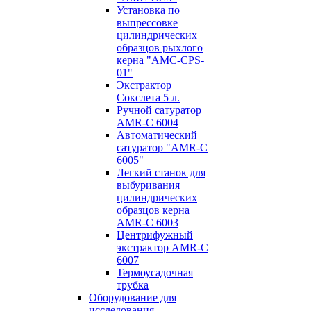
Установка по
выпресcовке
цилиндрических
образцов рыхлого
керна "AMC-CPS-
01"
Экстрактор
Сокслета 5 л.
Ручной сатуратор
AMR-C 6004
Автоматический
сатуратор "AMR-C
6005"
Легкий станок для
выбуривания
цилиндрических
образцов керна
AMR-C 6003
Центрифужный
экстрактор AMR-C
6007
Термоусадочная
трубка
Оборудование для
исследования