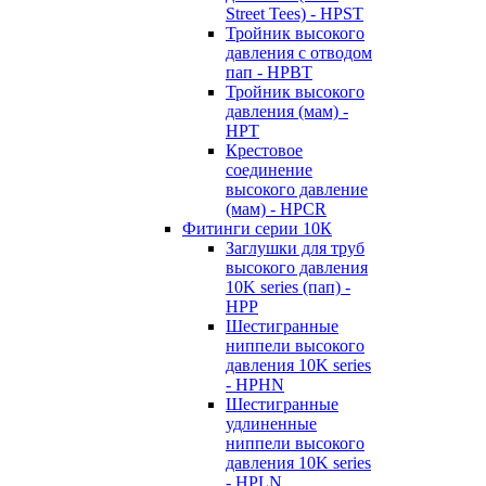
Street Tees) - HPST
Тройник высокого
давления с отводом
пап - HPBT
Тройник высокого
давления (мам) -
HPT
Крестовое
соединение
высокого давление
(мам) - HPCR
Фитинги серии 10К
Заглушки для труб
высокого давления
10K series (пап) -
HPP
Шестигранные
ниппели высокого
давления 10K series
- HPHN
Шестигранные
удлиненные
ниппели высокого
давления 10K series
- HPLN