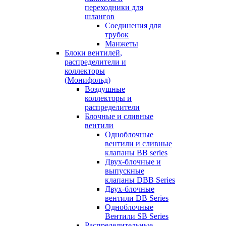
переходники для
шлангов
Соединения для
трубок
Манжеты
Блоки вентилей,
распределители и
коллекторы
(Монифольд)
Воздушные
коллекторы и
распределители
Блочные и сливные
вентили
Одноблочные
вентили и сливные
клапаны BB series
Двух-блочные и
выпускные
клапаны DBB Series
Двух-блочные
вентили DB Series
Одноблочные
Вентили SB Series
Распределительные