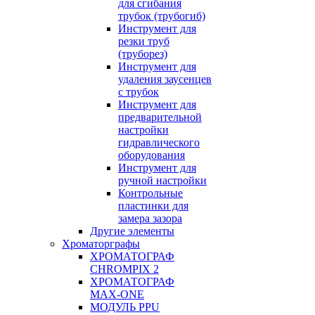
для сгибания
трубок (трубогиб)
Инструмент для
резки труб
(труборез)
Инструмент для
удаления заусенцев
с трубок
Инструмент для
предварительной
настройки
гидравлического
оборудования
Инструмент для
ручной настройки
Контрольные
пластинки для
замера зазора
Другие элементы
Хроматорграфы
ХРОМАТОГРАФ
CHROMPIX 2
ХРОМАТОГРАФ
MAX-ONE
МОДУЛЬ PPU