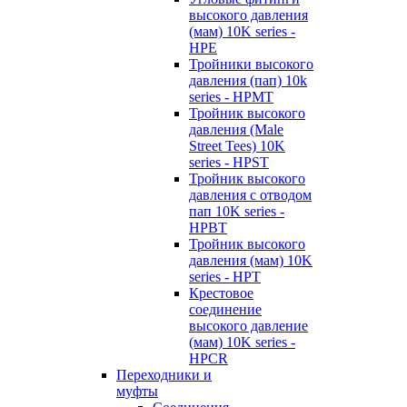
высокого давления
(мам) 10K series -
HPE
Тройники высокого
давления (пап) 10k
series - HPMT
Тройник высокого
давления (Male
Street Tees) 10K
series - HPST
Тройник высокого
давления с отводом
пап 10K series -
HPBT
Тройник высокого
давления (мам) 10K
series - HPT
Крестовое
соединение
высокого давление
(мам) 10K series -
HPCR
Переходники и
муфты