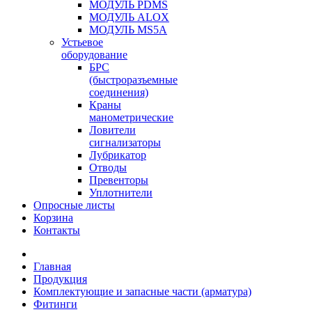
МОДУЛЬ PDMS
МОДУЛЬ ALOX
МОДУЛЬ MS5A
Устьевое
оборудование
БРС
(быстроразъемные
соединения)
Краны
манометрические
Ловители
сигнализаторы
Лубрикатор
Отводы
Превенторы
Уплотнители
Опросные листы
Корзина
Контакты
Главная
Продукция
Комплектующие и запасные части (арматура)
Фитинги