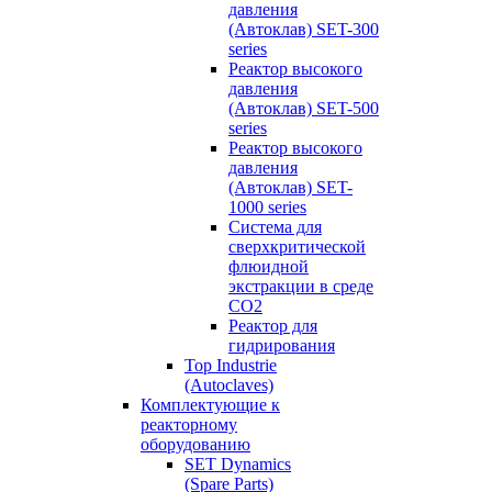
давления
(Автоклав) SET-300
series
Реактор высокого
давления
(Автоклав) SET-500
series
Реактор высокого
давления
(Автоклав) SET-
1000 series
Система для
сверхкритической
флюидной
экстракции в среде
СО2
Реактор для
гидрирования
Top Industrie
(Autoclaves)
Комплектующие к
реакторному
оборудованию
SET Dynamics
(Spare Parts)