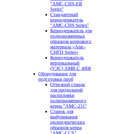
"AMC-CHS-ER
Series"
Стандартный
кернодержатель
"AMC-CHS Series"
Кернодержатель для
полноразмерных
образцов кернового
материала «Amc-
CHFD Series»
Кернодержатель
вертикальный
(УЭС) AMR-C 4008
Оборудование для
подготовки проб
Отрезной станок
для продольной
распиловки
полноразмерного
керна "AMC-231"
Станок для
выбуривания
цилиндрических
образцов керна
“AMC-CCS”