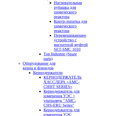
Нагревательная
рубашка для
химического
реактора
Контр-лопатка для
химического
реактора
Перемешивающее
устройство с
магнитной муфтой
SET-SMC 1010
Top Industrie (Spare
parts)
Оборудование для
керна и флюидов
Кернодержатели
КЕРНОДЕРЖАТЕЛЬ
ХАССЛЕРА «AMC-
CHHT SERIES»
Кернодержатель для
измерения УЭС +
ультразвук "AMC-
CHS-ERU Series"
Кернодержатель для
измерения УЭС