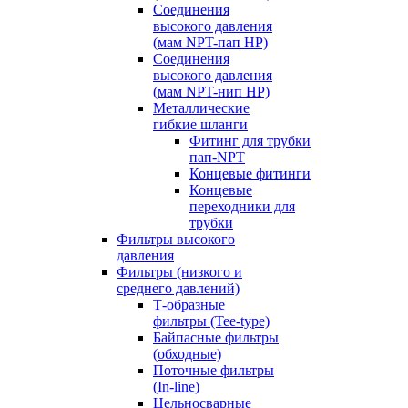
Соединения
высокого давления
(мам NPT-пап HP)
Соединения
высокого давления
(мам NPT-нип HP)
Металлические
гибкие шланги
Фитинг для трубки
пап-NPT
Концевые фитинги
Концевые
переходники для
трубки
Фильтры высокого
давления
Фильтры (низкого и
среднего давлений)
Т-образные
фильтры (Tee-type)
Байпасные фильтры
(обходные)
Поточные фильтры
(In-line)
Цельносварные