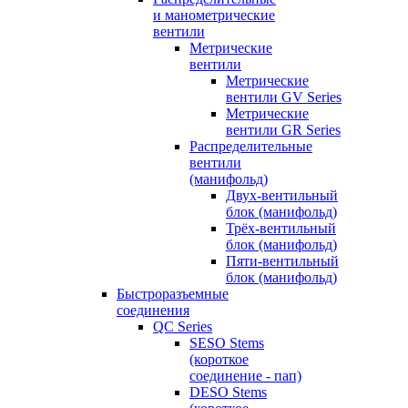
и манометрические
вентили
Метрические
вентили
Метрические
вентили GV Series
Метрические
вентили GR Series
Распределительные
вентили
(манифольд)
Двух-вентильный
блок (манифольд)
Трёх-вентильный
блок (манифольд)
Пяти-вентильный
блок (манифольд)
Быстроразъемные
соединения
QC Series
SESO Stems
(короткое
соединение - пап)
DESO Stems