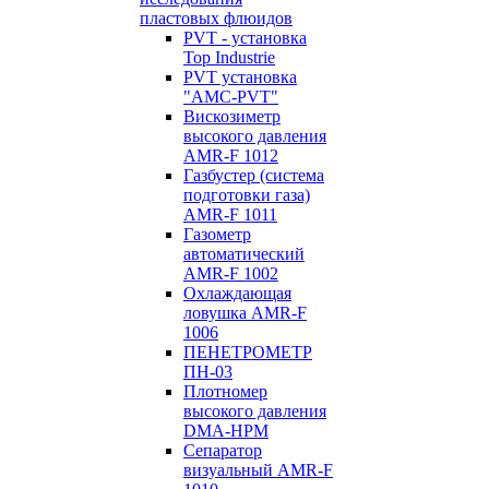
пластовых флюидов
PVT - установка
Top Industrie
PVT установка
"AMC-PVT"
Вискозиметр
высокого давления
AMR-F 1012
Газбустер (система
подготовки газа)
AMR-F 1011
Газометр
автоматический
AMR-F 1002
Охлаждающая
ловушка AMR-F
1006
ПЕНЕТРОМЕТР
ПН-03
Плотномер
высокого давления
DMA-HPM
Сепаратор
визуальный AMR-F