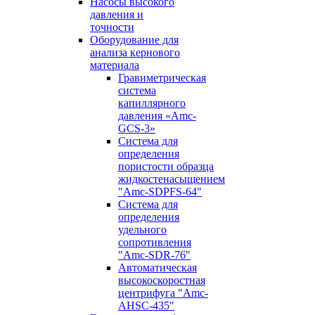
Насосы высокого
давления и
точности
Оборудование для
анализа кернового
материала
Гравиметрическая
система
капиллярного
давления «Amc-
GCS-3»
Система для
определения
пористости образца
жидкостенасыщением
"Amc-SDPFS-64"
Система для
определения
удельного
сопротивления
"Amc-SDR-76"
Автоматическая
высокоскоростная
центрифуга "Amc-
AHSC-435"