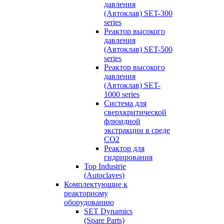
давления
(Автоклав) SET-300
series
Реактор высокого
давления
(Автоклав) SET-500
series
Реактор высокого
давления
(Автоклав) SET-
1000 series
Система для
сверхкритической
флюидной
экстракции в среде
СО2
Реактор для
гидрирования
Top Industrie
(Autoclaves)
Комплектующие к
реакторному
оборудованию
SET Dynamics
(Spare Parts)