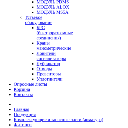
МОДУЛЬ PDMS
МОДУЛЬ ALOX
МОДУЛЬ MS5A
Устьевое
оборудование
БРС
(быстроразъемные
соединения)
Краны
манометрические
Ловители
сигнализаторы
Лубрикатор
Отводы
Превенторы
Уплотнители
Опросные листы
Корзина
Контакты
Главная
Продукция
Комплектующие и запасные части (арматура)
Фитинги