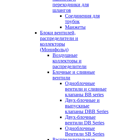
переходники для
шлангов
Соединения для
трубок
Манжеты
Блоки вентилей,
распределители и
коллекторы
(Монифольд)
Воздушные
коллекторы и
распределители
Блочные и сливные
вентили
Одноблочные
вентили и сливные
клапаны BB series
Двух-блочные и
выпускные
клапаны DBB Series
Двух-блочные
вентили DB Series
Одноблочные
Вентили SB Series
Распределительные