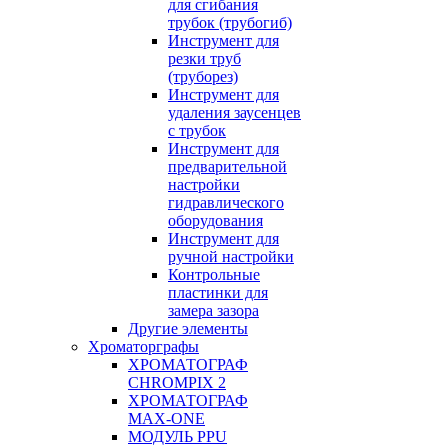
для сгибания
трубок (трубогиб)
Инструмент для
резки труб
(труборез)
Инструмент для
удаления заусенцев
с трубок
Инструмент для
предварительной
настройки
гидравлического
оборудования
Инструмент для
ручной настройки
Контрольные
пластинки для
замера зазора
Другие элементы
Хроматорграфы
ХРОМАТОГРАФ
CHROMPIX 2
ХРОМАТОГРАФ
MAX-ONE
МОДУЛЬ PPU