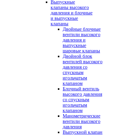
Выпускные
клапаны высокого
давления и блочные
и выпускные
клапаны
Двойные блочные
вентили высокого
давления и
выпускные
шаровые клапаны
Двойной блок
вентилей высокого
давления со
спускным
игольчатым
клапаном
Блочный вентиль
высокого давления
со спускным
игольчатым
клапаном
Манометрические
вентили высокого
давления
Выпускной клапан