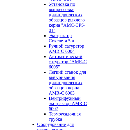
Установка по
выпресcовке
цилиндрических
образцов рыхлого
керна "AMC-CPS-
01"
Экстрактор
Сокслета 5 л.
Ручной сатуратор
AMR-C 6004
Автоматический
сатуратор "AMR-C
6005"
Легкий станок для
выбуривания
цилиндрических
образцов керна
AMR-C 6003
Центрифужный
экстрактор AMR-C
6007
Термоусадочная
трубка
Оборудование для
исследования