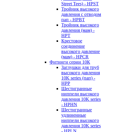
Street Tees) - HPST
Тройник высокого
давления с отводом
пап - HPBT
Тройник высокого
давления (мам) -
HPT
Крестовое
соединение
высокого давление
(мам) - HPCR
Фитинги серии 10К
Заглушки для труб
высокого давления
10K series (пап) -
HPP
Шестигранные
ниппели высокого
давления 10K series
- HPHN
Шестигранные
удлиненные
ниппели высокого
давления 10K series
- HPLN