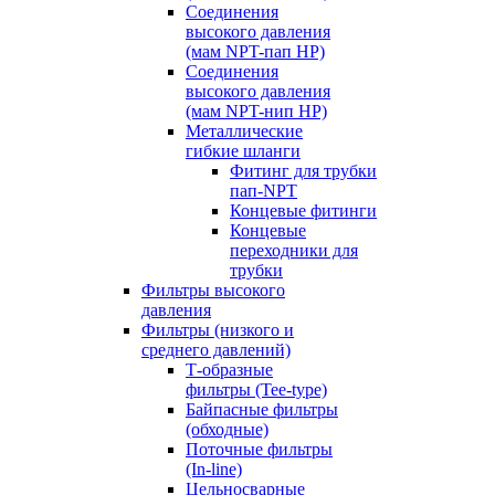
Соединения
высокого давления
(мам NPT-пап HP)
Соединения
высокого давления
(мам NPT-нип HP)
Металлические
гибкие шланги
Фитинг для трубки
пап-NPT
Концевые фитинги
Концевые
переходники для
трубки
Фильтры высокого
давления
Фильтры (низкого и
среднего давлений)
Т-образные
фильтры (Tee-type)
Байпасные фильтры
(обходные)
Поточные фильтры
(In-line)
Цельносварные