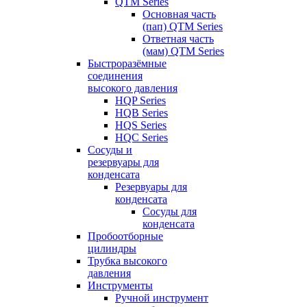
QTM Series
Основная часть
(пап) QTM Series
Ответная часть
(мам) QTM Series
Быстроразёмные
соединения
высокого давления
HQP Series
HQB Series
HQS Series
HQC Series
Сосуды и
резервуары для
конденсата
Резервуары для
конденсата
Сосуды для
конденсата
Пробоотборные
цилиндры
Трубка высокого
давления
Инструменты
Ручной инструмент