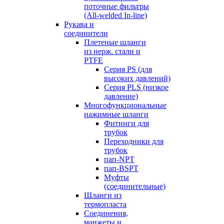
поточные фильтры
(All-welded In-line)
Рукава и
соединители
Плетеные шланги
из нерж. стали и
PTFE
Серия PS (для
высоких давлений)
Серия PLS (низкое
давление)
Многофункциональные
нажимные шланги
Фитинги для
трубок
Переходники для
трубок
пап-NPT
пап-BSPT
Муфты
(соединительные)
Шланги из
термопласта
Соединения,
манжеты и