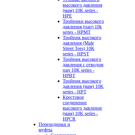
высокого давления
(мам) 10K series -
HPE
Тройники высокого
давления (пап) 10k
series - HPMT
Тройник высокого
давления (Male
Street Tees) 10K
series - HPST
Тройник высокого
давления с отводом
пап 10K series -
HPBT
Тройник высокого
давления (мам) 10K
series - HPT
Крестовое
соединение
высокого давление
(мам) 10K series -
HPCR
Переходники и
муфты