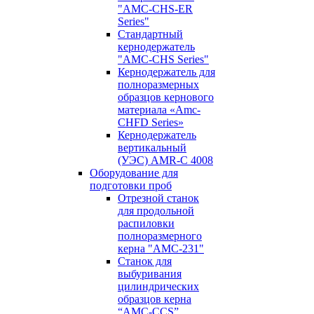
"AMC-CHS-ER
Series"
Стандартный
кернодержатель
"AMC-CHS Series"
Кернодержатель для
полноразмерных
образцов кернового
материала «Amc-
CHFD Series»
Кернодержатель
вертикальный
(УЭС) AMR-C 4008
Оборудование для
подготовки проб
Отрезной станок
для продольной
распиловки
полноразмерного
керна "AMC-231"
Станок для
выбуривания
цилиндрических
образцов керна
“AMC-CCS”