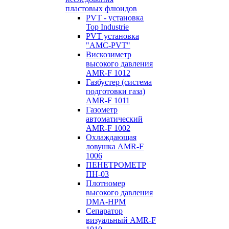
пластовых флюидов
PVT - установка
Top Industrie
PVT установка
"AMC-PVT"
Вискозиметр
высокого давления
AMR-F 1012
Газбустер (система
подготовки газа)
AMR-F 1011
Газометр
автоматический
AMR-F 1002
Охлаждающая
ловушка AMR-F
1006
ПЕНЕТРОМЕТР
ПН-03
Плотномер
высокого давления
DMA-HPM
Сепаратор
визуальный AMR-F