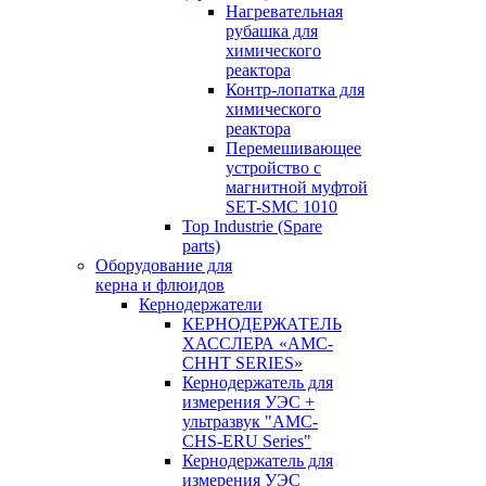
Нагревательная
рубашка для
химического
реактора
Контр-лопатка для
химического
реактора
Перемешивающее
устройство с
магнитной муфтой
SET-SMC 1010
Top Industrie (Spare
parts)
Оборудование для
керна и флюидов
Кернодержатели
КЕРНОДЕРЖАТЕЛЬ
ХАССЛЕРА «AMC-
CHHT SERIES»
Кернодержатель для
измерения УЭС +
ультразвук "AMC-
CHS-ERU Series"
Кернодержатель для
измерения УЭС