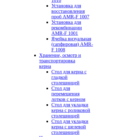
1010
Установка для
восстановления
проб AMR-F 1007
Установка для
рекомбинации
AMR-F 1001
Ячейка визуальная
(сапфировая) AMR-
F 1008
Хранение, осмотр и
транспортировка
керна
Стол для керна с
гладкой
столешницей
Стол для
перемещения
лотков с керном
Стол для укладки
керна с роликовой
столешницей
Стол для укладки
керна с щелевой
столешницей