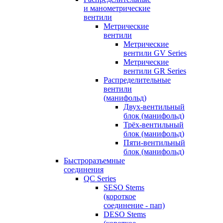
и манометрические
вентили
Метрические
вентили
Метрические
вентили GV Series
Метрические
вентили GR Series
Распределительные
вентили
(манифольд)
Двух-вентильный
блок (манифольд)
Трёх-вентильный
блок (манифольд)
Пяти-вентильный
блок (манифольд)
Быстроразъемные
соединения
QC Series
SESO Stems
(короткое
соединение - пап)
DESO Stems