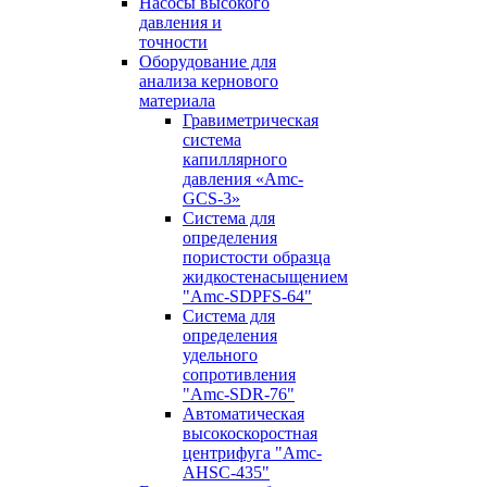
Насосы высокого
давления и
точности
Оборудование для
анализа кернового
материала
Гравиметрическая
система
капиллярного
давления «Amc-
GCS-3»
Система для
определения
пористости образца
жидкостенасыщением
"Amc-SDPFS-64"
Система для
определения
удельного
сопротивления
"Amc-SDR-76"
Автоматическая
высокоскоростная
центрифуга "Amc-
AHSC-435"