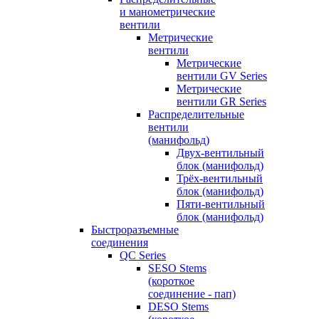
и манометрические
вентили
Метрические
вентили
Метрические
вентили GV Series
Метрические
вентили GR Series
Распределительные
вентили
(манифольд)
Двух-вентильный
блок (манифольд)
Трёх-вентильный
блок (манифольд)
Пяти-вентильный
блок (манифольд)
Быстроразъемные
соединения
QC Series
SESO Stems
(короткое
соединение - пап)
DESO Stems