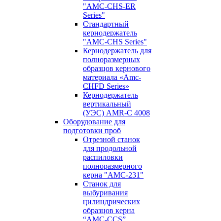
"AMC-CHS-ER
Series"
Стандартный
кернодержатель
"AMC-CHS Series"
Кернодержатель для
полноразмерных
образцов кернового
материала «Amc-
CHFD Series»
Кернодержатель
вертикальный
(УЭС) AMR-C 4008
Оборудование для
подготовки проб
Отрезной станок
для продольной
распиловки
полноразмерного
керна "AMC-231"
Станок для
выбуривания
цилиндрических
образцов керна
“AMC-CCS”