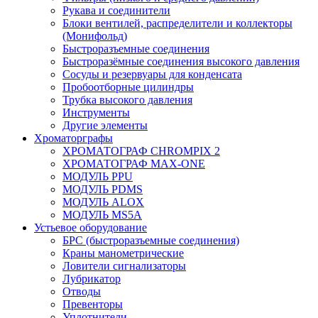
Рукава и соединители
Блоки вентилей, распределители и коллекторы
(Монифольд)
Быстроразъемные соединения
Быстроразёмные соединения высокого давления
Сосуды и резервуары для конденсата
Пробоотборные цилиндры
Трубка высокого давления
Инструменты
Другие элементы
Хроматорграфы
ХРОМАТОГРАФ CHROMPIX 2
ХРОМАТОГРАФ MAX-ONE
МОДУЛЬ PPU
МОДУЛЬ PDMS
МОДУЛЬ ALOX
МОДУЛЬ MS5A
Устьевое оборудование
БРС (быстроразъемные соединения)
Краны манометрические
Ловители сигнализаторы
Лубрикатор
Отводы
Превенторы
Уплотнители