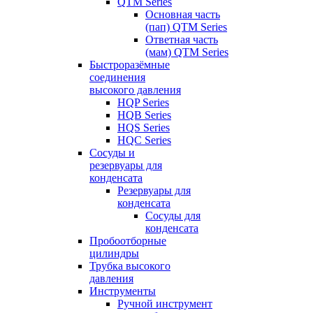
QTM Series
Основная часть
(пап) QTM Series
Ответная часть
(мам) QTM Series
Быстроразёмные
соединения
высокого давления
HQP Series
HQB Series
HQS Series
HQC Series
Сосуды и
резервуары для
конденсата
Резервуары для
конденсата
Сосуды для
конденсата
Пробоотборные
цилиндры
Трубка высокого
давления
Инструменты
Ручной инструмент