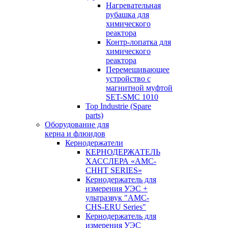
Нагревательная
рубашка для
химического
реактора
Контр-лопатка для
химического
реактора
Перемешивающее
устройство с
магнитной муфтой
SET-SMC 1010
Top Industrie (Spare
parts)
Оборудование для
керна и флюидов
Кернодержатели
КЕРНОДЕРЖАТЕЛЬ
ХАССЛЕРА «AMC-
CHHT SERIES»
Кернодержатель для
измерения УЭС +
ультразвук "AMC-
CHS-ERU Series"
Кернодержатель для
измерения УЭС