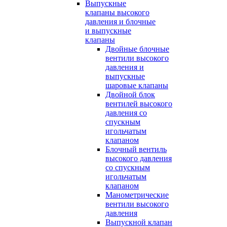
Выпускные
клапаны высокого
давления и блочные
и выпускные
клапаны
Двойные блочные
вентили высокого
давления и
выпускные
шаровые клапаны
Двойной блок
вентилей высокого
давления со
спускным
игольчатым
клапаном
Блочный вентиль
высокого давления
со спускным
игольчатым
клапаном
Манометрические
вентили высокого
давления
Выпускной клапан