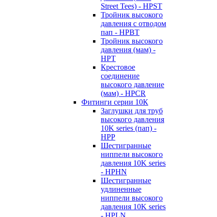
Street Tees) - HPST
Тройник высокого
давления с отводом
пап - HPBT
Тройник высокого
давления (мам) -
HPT
Крестовое
соединение
высокого давление
(мам) - HPCR
Фитинги серии 10К
Заглушки для труб
высокого давления
10K series (пап) -
HPP
Шестигранные
ниппели высокого
давления 10K series
- HPHN
Шестигранные
удлиненные
ниппели высокого
давления 10K series
- HPLN