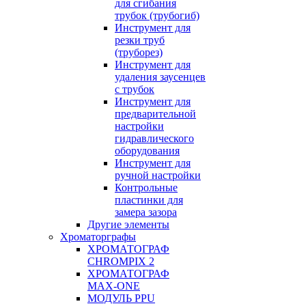
для сгибания
трубок (трубогиб)
Инструмент для
резки труб
(труборез)
Инструмент для
удаления заусенцев
с трубок
Инструмент для
предварительной
настройки
гидравлического
оборудования
Инструмент для
ручной настройки
Контрольные
пластинки для
замера зазора
Другие элементы
Хроматорграфы
ХРОМАТОГРАФ
CHROMPIX 2
ХРОМАТОГРАФ
MAX-ONE
МОДУЛЬ PPU