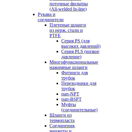
поточные фильтры
(All-welded In-line)
Рукава и
соединители
Плетеные шланги
из нерж. стали и
PTFE
Серия PS (для
высоких давлений)
Серия PLS (низкое
давление)
Многофункциональные
нажимные шланги
Фитинги для
трубок
Переходники для
трубок
пап-NPT
пап-BSPT
Муфты
(соединительные)
Шланги из
термопласта
Соединения,
манжеты и