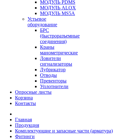
МОДУЛЬ PDMS
МОДУЛЬ ALOX
МОДУЛЬ MS5A
Устьевое
оборудование
БРС
(быстроразъемные
соединения)
Краны
манометрические
Ловители
сигнализаторы
Лубрикатор
Отводы
Превенторы
Уплотнители
Опросные листы
Корзина
Контакты
Главная
Продукция
Комплектующие и запасные части (арматура)
Фитинги