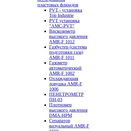
пластовых флюидов
PVT - установка
Top Industrie
PVT установка
"AMC-PVT"
Вискозиметр
высокого давления
AMR-F 1012
Газбустер (система
подготовки газа)
AMR-F 1011
Газометр
автоматический
AMR-F 1002
Охлаждающая
ловушка AMR-F
1006
ПЕНЕТРОМЕТР
ПН-03
Плотномер
высокого давления
DMA-HPM
Сепаратор
визуальный AMR-F