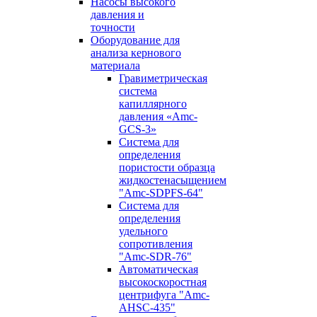
Насосы высокого
давления и
точности
Оборудование для
анализа кернового
материала
Гравиметрическая
система
капиллярного
давления «Amc-
GCS-3»
Система для
определения
пористости образца
жидкостенасыщением
"Amc-SDPFS-64"
Система для
определения
удельного
сопротивления
"Amc-SDR-76"
Автоматическая
высокоскоростная
центрифуга "Amc-
AHSC-435"