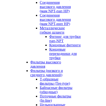
Соединения
высокого давления
(мам NPT-пап HP)
Соединения
высокого давления
(мам NPT-нип HP)
Металлические
гибкие шланги
Фитинг для трубки
пап-NPT
Концевые фитинги
Концевые
переходники для
трубки
Фильтры высокого
давления
Фильтры (низкого и
среднего давлений)
Т-образные
фильтры (Tee-type)
Байпасные фильтры
(обходные)
Поточные фильтры
(In-line)
Цельносварные