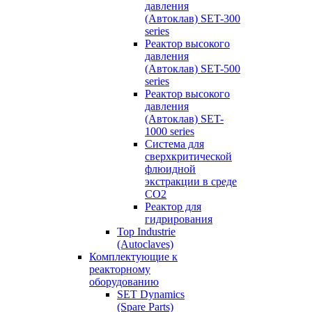
давления
(Автоклав) SET-300
series
Реактор высокого
давления
(Автоклав) SET-500
series
Реактор высокого
давления
(Автоклав) SET-
1000 series
Система для
сверхкритической
флюидной
экстракции в среде
СО2
Реактор для
гидрирования
Top Industrie
(Autoclaves)
Комплектующие к
реакторному
оборудованию
SET Dynamics
(Spare Parts)