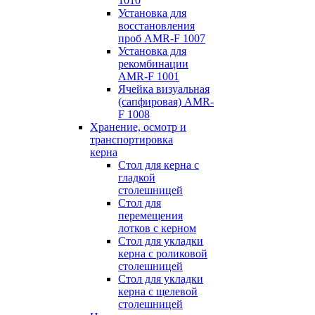
1010
Установка для
восстановления
проб AMR-F 1007
Установка для
рекомбинации
AMR-F 1001
Ячейка визуальная
(сапфировая) AMR-
F 1008
Хранение, осмотр и
транспортировка
керна
Стол для керна с
гладкой
столешницей
Стол для
перемещения
лотков с керном
Стол для укладки
керна с роликовой
столешницей
Стол для укладки
керна с щелевой
столешницей