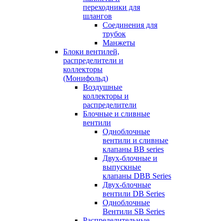
переходники для
шлангов
Соединения для
трубок
Манжеты
Блоки вентилей,
распределители и
коллекторы
(Монифольд)
Воздушные
коллекторы и
распределители
Блочные и сливные
вентили
Одноблочные
вентили и сливные
клапаны BB series
Двух-блочные и
выпускные
клапаны DBB Series
Двух-блочные
вентили DB Series
Одноблочные
Вентили SB Series
Распределительные