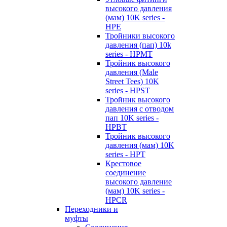
высокого давления
(мам) 10K series -
HPE
Тройники высокого
давления (пап) 10k
series - HPMT
Тройник высокого
давления (Male
Street Tees) 10K
series - HPST
Тройник высокого
давления с отводом
пап 10K series -
HPBT
Тройник высокого
давления (мам) 10K
series - HPT
Крестовое
соединение
высокого давление
(мам) 10K series -
HPCR
Переходники и
муфты