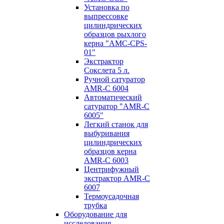
Установка по
выпресcовке
цилиндрических
образцов рыхлого
керна "AMC-CPS-
01"
Экстрактор
Сокслета 5 л.
Ручной сатуратор
AMR-C 6004
Автоматический
сатуратор "AMR-C
6005"
Легкий станок для
выбуривания
цилиндрических
образцов керна
AMR-C 6003
Центрифужный
экстрактор AMR-C
6007
Термоусадочная
трубка
Оборудование для
исследования