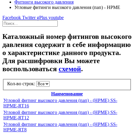
Фитинги высокого давления
Угловые фитинги высокого давления (пап) - HPME
Facebook
Twitter
gPlus
youtube
Каталожный номер фитингов высокого
давления содержит в себе информацию
о характеристике данного продукта.
Для расшифровки Вы можете
воспользоваться
схемой
.
Кол-во строк:
Наименование
Угловой фитинг высокого давления (пап) - (HPME) SS-
HPME-RT16
Угловой фитинг высокого давления (пап) - (HPME) SS-
HPME-RT12
Угловой фитинг высокого давления (пап) - (HPME) SS-
HPME-RT8