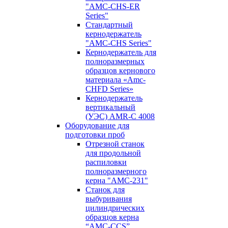
"AMC-CHS-ER
Series"
Стандартный
кернодержатель
"AMC-CHS Series"
Кернодержатель для
полноразмерных
образцов кернового
материала «Amc-
CHFD Series»
Кернодержатель
вертикальный
(УЭС) AMR-C 4008
Оборудование для
подготовки проб
Отрезной станок
для продольной
распиловки
полноразмерного
керна "AMC-231"
Станок для
выбуривания
цилиндрических
образцов керна
“AMC-CCS”