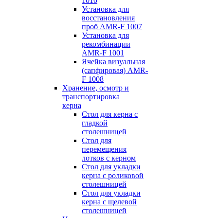
1010
Установка для
восстановления
проб AMR-F 1007
Установка для
рекомбинации
AMR-F 1001
Ячейка визуальная
(сапфировая) AMR-
F 1008
Хранение, осмотр и
транспортировка
керна
Стол для керна с
гладкой
столешницей
Стол для
перемещения
лотков с керном
Стол для укладки
керна с роликовой
столешницей
Стол для укладки
керна с щелевой
столешницей