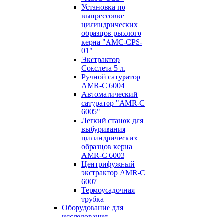
Установка по
выпресcовке
цилиндрических
образцов рыхлого
керна "AMC-CPS-
01"
Экстрактор
Сокслета 5 л.
Ручной сатуратор
AMR-C 6004
Автоматический
сатуратор "AMR-C
6005"
Легкий станок для
выбуривания
цилиндрических
образцов керна
AMR-C 6003
Центрифужный
экстрактор AMR-C
6007
Термоусадочная
трубка
Оборудование для
исследования