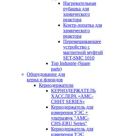
Нагревательная
рубашка для
химического
реактора
Контр-лопатка для
химического
реактора
Перемешивающее
устройство с
магнитной муфтой
SET-SMC 1010
Top Industrie (Spare
parts)
Оборудование для
керна и флюидов
Кернодержатели
КЕРНОДЕРЖАТЕЛЬ
ХАССЛЕРА «AMC-
CHHT SERIES»
Кернодержатель для
измерения УЭС +
ультразвук "AMC-
CHS-ERU Series"
Кернодержатель для
измерения УЭС