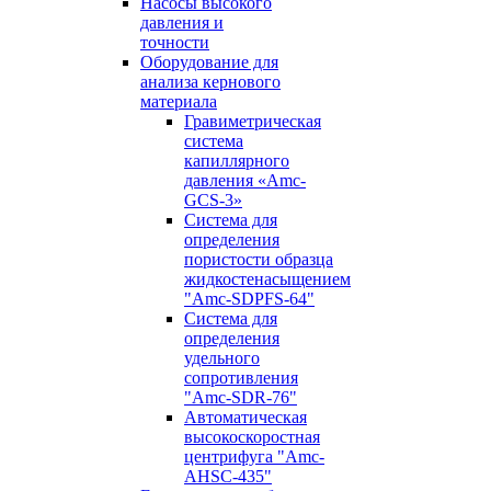
Насосы высокого
давления и
точности
Оборудование для
анализа кернового
материала
Гравиметрическая
система
капиллярного
давления «Amc-
GCS-3»
Система для
определения
пористости образца
жидкостенасыщением
"Amc-SDPFS-64"
Система для
определения
удельного
сопротивления
"Amc-SDR-76"
Автоматическая
высокоскоростная
центрифуга "Amc-
AHSC-435"