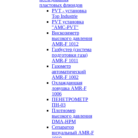
пластовых флюидов
PVT - установка
Top Industrie
PVT установка
"AMC-PVT"
Вискозиметр
высокого давления
AMR-F 1012
Газбустер (система
подготовки газа)
AMR-F 1011
Газометр
автоматический
AMR-F 1002
Охлаждающая
ловушка AMR-F
1006
ПЕНЕТРОМЕТР
ПН-03
Плотномер
высокого давления
DMA-HPM
Сепаратор
визуальный AMR-F