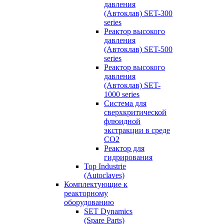
давления
(Автоклав) SET-300
series
Реактор высокого
давления
(Автоклав) SET-500
series
Реактор высокого
давления
(Автоклав) SET-
1000 series
Система для
сверхкритической
флюидной
экстракции в среде
СО2
Реактор для
гидрирования
Top Industrie
(Autoclaves)
Комплектующие к
реакторному
оборудованию
SET Dynamics
(Spare Parts)